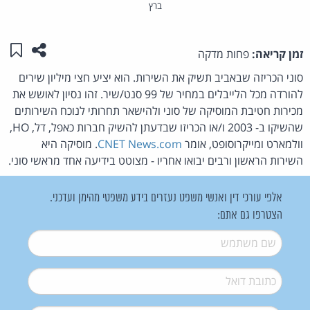
ברץ
שתפו ע
שמו
זמן קריאה:
פחות מדקה
סוני הכריזה שבאביב תשיק את השירות. הוא יציע חצי מיליון שירים
להורדה מכל הלייבלים במחיר של 99 סנט/שיר. זהו נסיון לאושש את
מכירות חטיבת המוסיקה של סוני ולהישאר תחרותי לנוכח השירותים
שהשיקו ב- 2003 ו/או הכריזו שבדעתן להשיק חברות כאפל, דל, HO,
וולמארט ומייקרוסופט, אומר
CNET News.com
. מוסיקה היא
השירות הראשון ורבים יבואו אחריו - מצוטט בידיעה אחד מראשי סוני.
אלפי עורכי דין ואנשי משפט נעזרים בידע משפטי מהימן ועדכני.
הצטרפו גם אתם:
שם משתמש
*
דואל
*