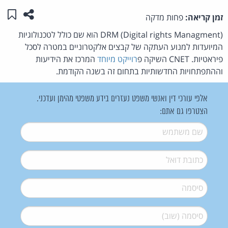
שתפו ע
שמו
זמן קריאה:
פחות מדקה
DRM (Digital rights Managment) הוא שם כולל לטכנולוגיות
המיועדות למנוע העתקה של קבצים אלקטרוניים במטרה לסכל
פיראטיות. CNET השיקה פ
רוייקט מיוחד
המרכז את הידיעות
וההתפתחויות החדשותיות בתחום זה בשנה הקודמת.
אלפי עורכי דין ואנשי משפט נעזרים בידע משפטי מהימן ועדכני.
הצטרפו גם אתם:
שם משתמש
*
דואל
*
סיסמה
*
סיסמה (שוב)
*