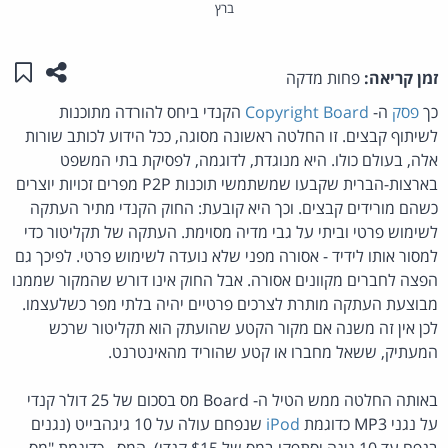
ברץ
שתפו ע
שמו
זמן קריאה:
פחות מדקה
כך
פסק
ה-
Copyright Board
הקנדי ביחס להורדה מתוכנות
לשיתוף קבצים. זו החלטה ראשונה מסוגה, ככל הידוע לכותב שורות
אלה, בעולם כולו. היא מנוגדת, לדוגמה, לפסיקת בתי המשפט
בארצות-הברית שקבעו שמשתמשי תוכנות P2P מפרים זכויות יוצרים
כשהם מורידים קבצים. וכך היא קובעת: החוק הקנדי מתיר העתקה
לשימוש פרטי וביתי על גבי מדיה מסוימת. העתקה של תקליטור כדי
למסור אותו לידיד - אסורה מפני שלא נועדה לשימוש פרטי. לפיכך גם
הפצה לחברים מקוונים אסורה. אבל החוק אינו דורש שהמקור שממנו
מבוצעת העתקה מותרת לצרכים פרטיים יהיה בלתי מפר כשלעצמו.
לכן אין זה משנה אם מקור הקטע שהועתק הוא תקליטור שרכש
המעתיק, ששאל מחברו או קטע שהוריד מהאינטרנט.
באותה החלטה ממש הטיל ה- Board מס בסכום של 25 דולר קנדי
על נגני MP3 כדוגמת
iPod
שנפחם עולה על 10 גיגהבייט (נגנים
בנפח עד 10 גיגה יסתפקו במס של $15 קנדי). המס - כדוגמת "מס