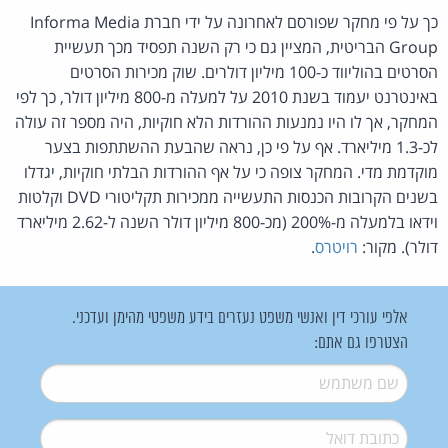
כך על פי מחקר שפורסם לאחרונה על ידי חברת Informa Media
Group הבריטית, המציין גם כי רק השנה תפסיד מכך תעשיית
הסרטים בהוליווד כ-100 מיליון דולרים. שוק מכירות הסרטים
באינטרנט יעמוד בשנת 2010 על למעלה מ-800 מיליון דולר, כך לפי
המחקר, אך לו היו נמנעות ההורדות הלא חוקיות, היה מספר זה עולה
לכ-1.3 מיליארד. אף על פי כן, נראה שהבעת ההשתתפות בצער
מוקדמת מדי. המחקר צופה כי על אף ההורדות הבלתי חוקיות, יגדלו
בשנים הקרובות הכנסות התעשייה ממכירות תקליטורי DVD וקלטות
וידאו בלמעלה מ-200% (מכ-800 מיליון דולר השנה ל-2.62 מיליארד
דולר). מקור:
רויטרס
.
אלפי עורכי דין ואנשי משפט נעזרים בידע משפטי מהימן ועדכני.
הצטרפו גם אתם:
שם משתמש
*
דואל
*