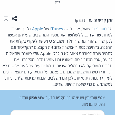
ברץ
שתפו ע
שמו
זמן קריאה:
פחות מדקה
ה
בוסטון גלוב
שואל, איך זה ש-
iTunes
של
Apple
כל כך פופלרי
למרות שהוא מגביל לשלושה את מספר המחשבים שעליהם אפשר
לנגן שיר שהורד מהשירות? התשובה: כי אפשר לעקוף בקלות את
ההגנה. בלחיצת כפתור אפשר לצרוב את הקבצים לתקליטור וגם
להמיר אותם לפורמט MP3 לא מוגבל. Apple אולי טוענת שהאיכות
גרועה, אבל הכתב ניסה. לאוזניו זה נשמע נהדר. מסקנתו - את
חברות המוסיקה לא מנהלים אידיוטים. הם יודעים שכל עוד אנשים לא
יוכרחו לרכוש מחשבים שמגנים בעצמם על מוסיקה, הם ימצאו דרכים
לעקוף הגנות דיגיטליות. לכן הם משלבים הגנות עדינות ש"מנדנדות"
למשתמשים כדי שיזכרו להיות ישרים...
אלפי עורכי דין ואנשי משפט נעזרים בידע משפטי מהימן ועדכני.
הצטרפו גם אתם:
שם משתמש
*