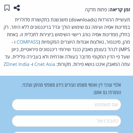
שתפו ע
שמו
זמן קריאה:
פחות מדקה
תעשיית ההורדות (downloads) משגשגת בתקשורת סלולרית
במדינות אסיה ועימה גם שימוש הולך וגדל ברינגטונים ללא היתר. רק
בחלק ממדינות אסיה נוהג רישוי השימוש ביצירות לתכלית זו. באחת
מהן, סינגפור, נאלצות אגודות היוצרים המקומיות (
COMPASS
ו -
MPS) לנהל בעצמן מאבק כנגד שירותי רינגטונים פיראטיים, כיוון
שעל פי הדין המקומי מדובר בעוולה אזרחית ולא בעבירה פלילית. עד
עתה המאבק איננו נושא פירות. מקורות:
Cnet Asia
ו-
ZDnet India
אלפי עורכי דין ואנשי משפט נעזרים בידע משפטי מהימן ועדכני.
הצטרפו גם אתם:
שם משתמש
*
דואל
*