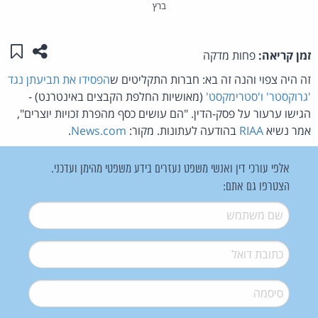
ברץ
שתפו ע
שמו
זמן קריאה:
פחות מדקה
זה היה צפוי והנה זה בא: חברות התקליטים ש
הפסידו את תביעתן נגד
'גרוקסטר' ו'סטרימקסט'
(מאושיות החלפת הקבצים באינטרנט) -
הגישו ערעור על פסק-הדין. "הם עושים כסף מהפרת זכויות יוצרים",
אמר נשיא
RIAA
בהודעה לעתונות. מקור:
News.com
.
אלפי עורכי דין ואנשי משפט נעזרים בידע משפטי מהימן ועדכני.
הצטרפו גם אתם:
שם משתמש
*
דואל
*
סיסמה
*