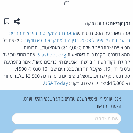
ברץ
שתפו ע
שמו
זמן קריאה:
פחות מדקה
אחד מארבעת הסטודנטים ש
התאחדות התקליטים בארצות הברית
תבעה בחודש אפריל 2003 בגין החלפת קבצים לא חוקית
, גייס את כל
הפיצויים שהתחייב לשלם ($12,000) באמצעות... תרומות
מהאינטרנט. הקנס גויס באמצעות
Slashdot.org
, אתר החדשות של
קהילת הקוד הפתוח ברשת. "אנשים היו נדיבים מאד", אמר בהפתעה
ג'ס ג'ורדן, 19, שקיבל תרומות בסכומים שבין 10 סנט ל- $500.
סטודנט נוסף שחויב בתשלום פיצויים גייס עד כה $3,500 בלבד מתוך
ה- $15,000 שחויב לשלם. מקור:
USA Today
.
אלפי עורכי דין ואנשי משפט נעזרים בידע משפטי מהימן ועדכני.
הצטרפו גם אתם:
שם משתמש
*
דואל
*