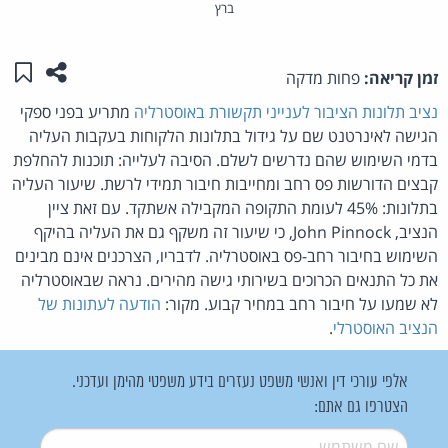
ברץ
שתפו ע
שמו
זמן קריאה:
פחות מדקה
נציב תלונות הציבור לענייני תקשורת באוסטרליה
מתריע בפני ספקי
הגישה לאינרטנט שם על גידול בתלונות הלקוחות בעקבות העליה
בדמי השימוש שהם נדרשים לשלם. הסיבה לעלייה: תוכנות להחלפת
קבצים הדורשות פס רחב ומחייבות חיבור תמידי לרשת. שיעור העליה
בתלונות: 45% לעומת התקופה המקבילה אשתקד. עם זאת ציין
הנציב, John Pinnock, כי שיעור זה משקף גם את העליה בהיקף
השימוש בחיבור רחב-פס באוסטרליה. לדבריו, הצרכנים אינם מבינים
את כל התנאים הכרוכים בשירותי גישה מהירים. נראה שבאוסטרליה
לא שמעו על חיבור רחב במחיר קבוע. מקור:
הודעה לעתונות של
הנציב האוסטרלי
.
אלפי עורכי דין ואנשי משפט נעזרים בידע משפטי מהימן ועדכני.
הצטרפו גם אתם:
שם משתמש
*