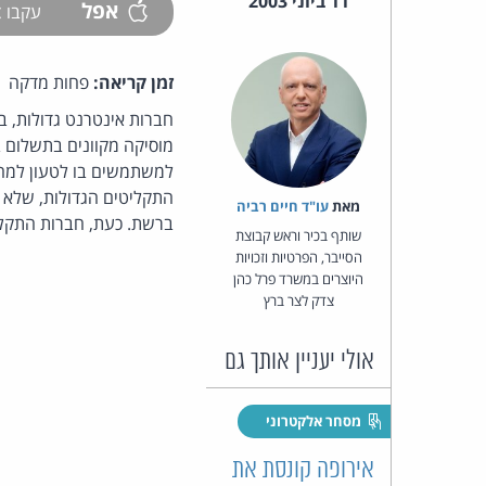
11 ביוני 2003
אפל
עקבו
זמן קריאה:
פחות מדקה
התקליטים הגדולות, שלא 
מאת‏
עו"ד חיים רביה
ברשת. כעת, חברות התקלי
שותף בכיר וראש קבוצת
הסייבר, הפרטיות וזכויות
היוצרים במשרד פרל כהן
צדק לצר ברץ
אולי יעניין אותך גם
מסחר אלקטרוני
אירופה קונסת את