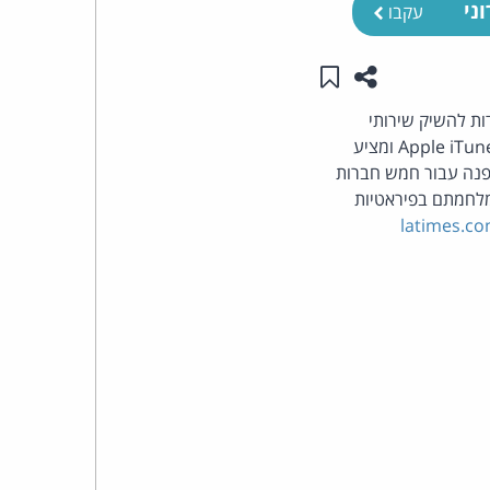
ני
עקבו
העומד
שתפו עמוד זה
שמור ב"תכנים שלי"
בראש
יאהו, מייקרוסופט, Amazon.com ו- AOL Time Warner מתעתדות להשיק שירותי
מוסיקה מקוונים בתשלום במטרה להתחרות במיזם החדש של .Apple Computer Inc שנקרא: Apple iTunes ומציע
קבוצת
עד זה מסמל נקודת מפנה עבור חמש חברות
האינטרנט,
מלחמתם בפיראטיות
latimes.c
הסייבר
וזכויות
היוצרים
של
פרל