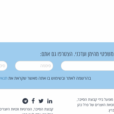
 משפטי מהימן ועדכני. הצטרפו גם אתם:
סיסמה
*
סיסמה
בהרשמה לאתר ובשימוש בו אתה מאשר שקראת את
תנאי
law.co.il מופעל בידי קבוצת הסייבר,
לינקדאין
טוויטר
פייסבוק
טלגרם
כויות היוצרים של פרל כהן
קבוצת הסייבר, הפרטיות וזכויות היוצרים
רץ.