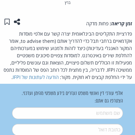
ברץ
שתפו ע
שמו
זמן קריאה:
פחות מדקה
פדרציית התקליטים הבינלאומית יצרה קשר עם אלפי מוסדות
אקדמאיים ברחבי תבל כדי להדריך אותם (to advise them, אומר
המקור האנגלי בעדינות) כיצד לזהות ולמנוע שימוש במערכותיהם
להחלפת שירים באינטרנט. למוסדות צפויים סיכונים משפטיים
מפעילות זו הכוללים תשלום פיצויים, הוצאות וגם עונשים פליליים,
ממשיכה IFPI. לדבריה, בין מחצית לכל רוחב הפס של המוסדות נתפס
על ידי החלפת קבצים לא חוקית. מקור:
הודעה לעתונות של IFPI
.
אלפי עורכי דין ואנשי משפט נעזרים בידע משפטי מהימן ועדכני.
הצטרפו גם אתם:
שם משתמש
*
דואל
*