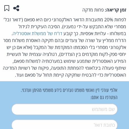
שתפו ע
שמו
זמן קריאה:
פחות מדקה
לפחות 20% מתעבורת הדואר האלקטרוני כיום היא ספאם ('דואר זבל'
מסחרי שלא התבקש על-ידי נמעניו). הסיבה העיקרית לגידול
במשלוחו - עלויות אפסיות. כך קובע
דו"ח של ממשלת אוסטרליה
.
הדו"ח ממליץ על שורה של צעדים ובהם חקיקה האוסרת משלוח מסר
אלקטרוני מסחרי בלי הסכמתו המוקדמת של המקבל (אלא אם כן יש
יחסי ספק-לקוח מוקדמים בין הצדדים), רגולציה עצמית של תעשיית
המידע האוסטרלית שתמנע שימוש במערכותיה למשלוח ספאם,
שיתוף פעולה בינלאומי להפחתת התופעה, פיקוח של רשויות המדינה
האוסטרליות כדי להבטיח שחקיקה קיימת תחול על ספאם ועוד.
אלפי עורכי דין ואנשי משפט נעזרים בידע משפטי מהימן ועדכני.
הצטרפו גם אתם:
שם משתמש
*
דואל
*