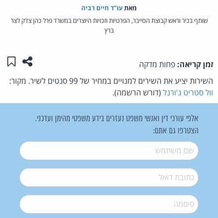
מאת‏
עו"ד חיים רביה
שותף בכיר וראש קבוצת הסייבר, הפרטיות וזכויות היוצרים במשרד פרל כהן צדק לצר
ברץ
שתפו ע
שמו
זמן קריאה:
פחות מדקה
השירות יציע את השירים למנויים במחיר של 99 סנטים לשיר. מקור:
וול סטריט ג'ורנל
(דורש הרשמה).
אלפי עורכי דין ואנשי משפט נעזרים בידע משפטי מהימן ועדכני.
הצטרפו גם אתם:
שם משתמש
*
דואל
*
סיסמה
*