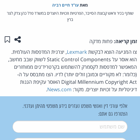
מאת‏
עו"ד חיים רביה
שותף בכיר וראש קבוצת הסייבר, הפרטיות וזכויות היוצרים במשרד פרל כהן צדק לצר
ברץ
שתפו ע
שמו
זמן קריאה:
פחות מדקה
צו המניעה הוצא לבקשת
Lexmark
, יצרנית המדפסות העולמית.
הוא אוסר על Static Control Components לשווק שבב מחשב,
המאפשר למדפסות לקסמרק להשתמש בקרטריד'גים ממוחזרים
(כלומר: לא מקוריים וכמובן זולים יותר) לדיו. הצו מתבסס על ה-
Digital Millennium Copyright Act האוסר עקיפת הגנות
דיגיטליות על זכויות יוצרים. מקור:
News.com
.
אלפי עורכי דין ואנשי משפט נעזרים בידע משפטי מהימן ועדכני.
הצטרפו גם אתם:
שם משתמש
*