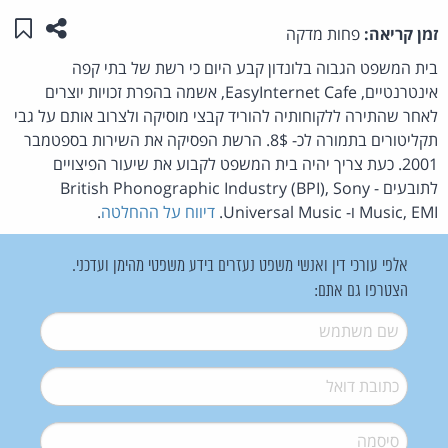
שתפו ע
שמו
זמן קריאה:
פחות מדקה
בית המשפט הגבוה בלונדון קבע היום כי רשת של בתי קפה
אינטרנטיים, EasyInternet Cafe, אשמה בהפרת זכויות יוצרים
לאחר שהתירה ללקוחותיה להוריד קבצי מוסיקה ולצרוב אותם על גבי
תקליטורים בתמורה לכ- 8$. הרשת הפסיקה את השירות בספטמבר
2001. כעת צריך יהיה בית המשפט לקבוע את שיעור הפיצויים
לתובעים - British Phonographic Industry (BPI), Sony
Music, EMI ו- Universal Music.
דיווח על ההחלטה
.
אלפי עורכי דין ואנשי משפט נעזרים בידע משפטי מהימן ועדכני.
הצטרפו גם אתם:
שם משתמש
*
דואל
*
סיסמה
*