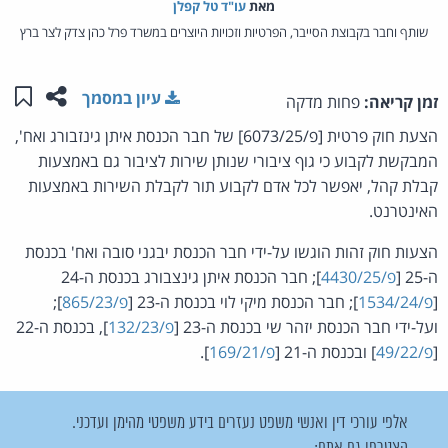
מאת‏
עו"ד טל קפלן
שותף וחבר בקבוצת הסייבר, הפרטיות וזכויות היוצרים במשרד פרל כהן צדק לצר ברץ
שתפו ע
שמו
עיון במסמך
זמן קריאה:
פחות מדקה
הצעת חוק פרטית [פ/6073/25] של חבר הכנסת איתן גינזבורג ואח',
המבקשת לקבוע כי גוף ציבורי שנותן שירות לציבור גם באמצעות
קבלת קהל, יאפשר לכל אדם לקבוע תור לקבלת השירות באמצעות
האינטרנט.
הצעות חוק זהות הוגשו על-ידי חבר הכנסת יבגני סובה ואח' בכנסת
ה-25 [
פ/4430/25
]; חבר הכנסת איתן גינצבורג בכנסת ה-24
[
פ/1534/24
]; חבר הכנסת מיקי לוי בכנסת ה-23 [
פ/865/23
];
ועל-ידי חבר הכנסת יזהר שי בכנסת ה-23 [
פ/132/23
], בכנסת ה-22
[
פ/49/22
] ובכנסת ה-21 [
פ/169/21
].
אלפי עורכי דין ואנשי משפט נעזרים בידע משפטי מהימן ועדכני.