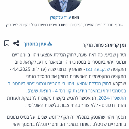
מאת‏
עו"ד טל קפלן
שותף וחבר בקבוצת הסייבר, הפרטיות וזכויות היוצרים במשרד פרל כהן צדק לצר ברץ
שתפו ע
שמו
עיון במסמך
זמן קריאה:
פחות מדקה
תיקון שביעי, כהוראת שעה, לחוק הכללת אמצעי זיהוי ביומטריים
ונתוני זיהוי ביומטריים במסמכי זיהוי ובמאגר מידע, לקראת סיום
התקופה
שנקבעה בצו
- שהאריך בחצי שנה (עד ליום 4.4.2025 -
התקופה המקסימלית האפשרית בחוק) את ההסדר הזמני
שנקבע ב
חוק הכללת אמצעי זיהוי ביומטריים ונתוני זיהוי ביומטריים
במסמכי זיהוי ובמאגר מידע (תיקון מס' 4 - הוראת שעה),
התשפ"ד-2024
, המאפשר להגיש בקשות מקוונות להנפקת תעודות
זהות ודרכונים - ללא צורך בהתייצבות בלשכות האוכלוסין.
מסמך זיהוי שהונפק במסלול זה תקף לחמש שנים, על בסיס נתונים
ביומטריים שניטלו, נשמרו במאגר הביומטרי ונכללו במסמך זיהוי