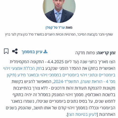
מאת‏
עו"ד טל קפלן
שותף וחבר בקבוצת הסייבר, הפרטיות וזכויות היוצרים במשרד פרל כהן צדק לצר ברץ
שתפו ע
שמו
עיון במסמך
זמן קריאה:
פחות מדקה
הצו מאריך בחצי שנה (עד ליום 4.4.2025 - התקופה המקסימלית
האפשרית בחוק) את ההסדר הזמני שנקבע ב
חוק הכללת אמצעי זיהוי
ביומטריים ונתוני זיהוי ביומטריים במסמכי זיהוי ובמאגר מידע (תיקון
מס' 4 - הוראת שעה), התשפ"ד-2024
, המאפשר להגיש בקשות
מקוונות להנפקת תעודות זהות ודרכונים - ללא צורך בהתייצבות
בלשכות האוכלוסין. מסמך זיהוי המונפק במסלול זה יהיה בתוקף
לחמש שנים, על בסיס נתונים ביומטריים שניטלו, נשמרו במאגר
הביומטרי ונכללו במסמך זיהוי קודם של אותו תושב, שהונפק בשנים
האחרונות [
לעיון בטיוטת הצו
].