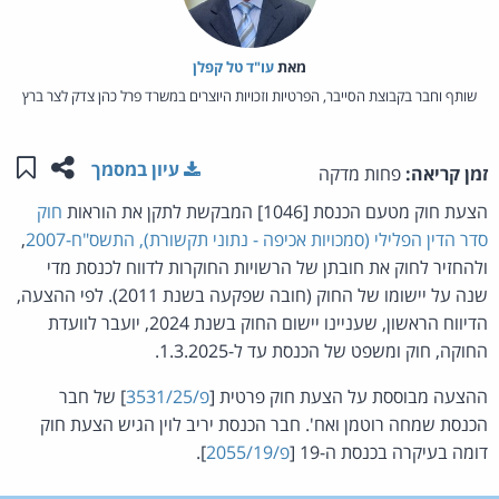
מאת‏
עו"ד טל קפלן
שותף וחבר בקבוצת הסייבר, הפרטיות וזכויות היוצרים במשרד פרל כהן צדק לצר ברץ
שתפו ע
שמו
עיון במסמך
זמן קריאה:
פחות מדקה
הצעת חוק מטעם הכנסת [1046] המבקשת לתקן את הוראות
חוק
סדר הדין הפלילי (סמכויות אכיפה - נתוני תקשורת), התשס"ח-2007
,
ולהחזיר לחוק את חובתן של הרשויות החוקרות לדווח לכנסת מדי
שנה על יישומו של החוק (חובה שפקעה בשנת 2011). לפי ההצעה,
הדיווח הראשון, שעניינו יישום החוק בשנת 2024, יועבר לוועדת
החוקה, חוק ומשפט של הכנסת עד ל-1.3.2025.
ההצעה מבוססת על הצעת חוק פרטית [
פ/3531/25
] של חבר
הכנסת שמחה רוטמן ואח'. חבר הכנסת יריב לוין הגיש הצעת חוק
דומה בעיקרה בכנסת ה-19 [
פ/2055/19
].