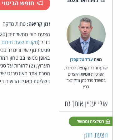
12 בפברואר 2024
חופש הביטוי
זמן קריאה:
פחות מדקה
ברזל [
תקנות שעת חירום (ח
פגיעת גוף שידורים זר בב
מאת‏
עו"ד טל קפלן
שותף וחבר בקבוצת הסייבר,
הסרת אתר האינטרנט של ה
הפרטיות וזכויות היוצרים
במשרד פרל כהן צדק לצר
בשליטת תאגיד הרשום ביש
ברץ
אולי יעניין אותך גם
רגולציה וממשל
הצעת חוק