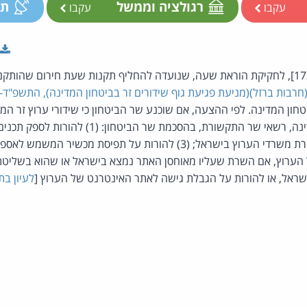
רגולציה וממשל
תק
עקבו
עקבו
הצעת חוק ממשלתית [1720], לחקיקת הוראת שעה, שנועדה להחליף תקנות שעת חירום 
רבות ברזל)(מניעת פגיעת גוף שידורים זר בביטחון המדינה), התשפ"ד-2023
יטחון המדינה. לפי ההצעה, אם שוכנע שר הביטחון כי שידורי ערוץ זר ה
באופן ממשי בביטחון המדינה, רשאי שר התקשורת, בהסכמת שר
 ערוץ, אם השרת שעליו מאוחסן ה אתר נמצא בישראל או שהוא בשליטת
ראל, או להורות על הגבלת גישה לאתר האינטרנט של ה ערוץ [
לעיון בת