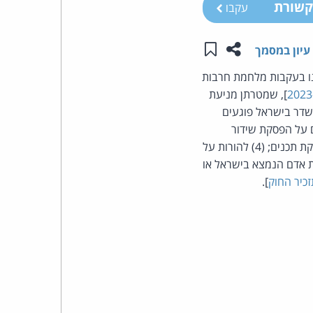
שורת
עקבו
העומד
שתפו עמוד זה
שמור ב"תכנים שלי"
עיון במסמך
בראש
שהותקנו בעקבות מלחמת חרבות
קבוצת
], שמטרתן מניעת
משדר בישראל פוגעים
האינטרנט,
 הביטחון : (1) להורות לספק תכנים על הפסקת שידור
הערוץ; (2) להורות על סגירת משרדי הערוץ בישראל; (3) להורות על תפיסת מכשיר המשמש לאספקת תכנים; (4) להורות על
הסייבר
 אדם הנמצא בישראל או
זכיר החוק
].
וזכויות
היוצרים
של
פרל