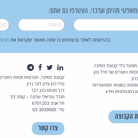
 משפטי מהימן ועדכני. הצטרפו גם אתם:
סיסמה
*
סיסמה
בהרשמה לאתר ובשימוש בו אתה מאשר שקראת את
תנאי
law.co.il מופעל בידי קבוצת הסייבר,
לינקדאין
טוויטר
פייסבוק
טלגרם
כויות היוצרים של פרל כהן
קבוצת הסייבר, הפרטיות וזכויות היוצרים
רץ.
פרל כהן צדק לצר ברץ
תמחה בסוגיות המתעוררות
דרך מנחם בגין 121
 בטכנולוגיות מידע
מגדל עזריאלי שרונה – קומה 53
תל אביב 6701203
טל': 03-3039000
ת הקבוצה
צרו קשר