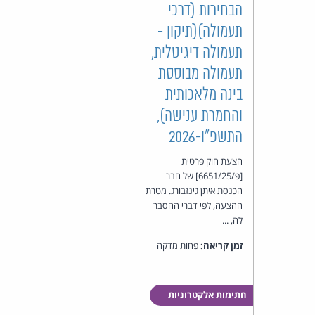
הבחירות (דרכי
תעמולה)(תיקון -
תעמולה דיגיטלית,
תעמולה מבוססת
בינה מלאכותית
והחמרת ענישה),
התשפ"ו-2026
הצעת חוק פרטית
[פ/6651/25] של חבר
הכנסת איתן גינזבורג. מטרת
ההצעה, לפי דברי ההסבר
לה, ...
זמן קריאה:
פחות מדקה
חתימות אלקטרוניות