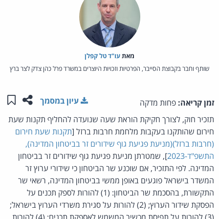
מאת‏
עו"ד טל קפלן
שותף וחבר בקבוצת הסייבר, הפרטיות וזכויות היוצרים במשרד פרל כהן צדק לצר ברץ
שתפו ע
שמו
עיון במסמך
זמן קריאה:
פחות מדקה
תזכיר חוק, לצורך חקיקת הוראת שעה שנועדה להחליף תקנות שעת
חירום שהותקנו בעקבות מלחמת חרבות ברזל [
תקנות שעת חירום
(חרבות ברזל)(מניעת פגיעת גוף שידורים זר בביטחון המדינה),
התשפ"ד-2023
], שמטרתן מניעת פגיעת גוף שידורים זר בביטחון
המדינה. לפי התזכיר, אם שוכנע שר הביטחון כי שידורי ערוץ זר
המשדר בישראל פוגעים באופן ממשי בביטחון המדינה, רשאי שר
התקשורת, בהסכמת שר הביטחון : (1) להורות לספק תכנים על
הפסקת שידור הערוץ; (2) להורות על סגירת משרדי הערוץ בישראל;
(3) להורות על תפיסת מכשיר המשמש לאספקת תכנים; (4) להורות