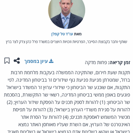
מאת‏
עו"ד טל קפלן
שותף וחבר בקבוצת הסייבר, הפרטיות וזכויות היוצרים במשרד פרל כהן צדק לצר ברץ
שתפו ע
שמו
עיון במסמך
זמן קריאה:
פחות מדקה
תקנות שעת חירום, שהתקינה הממשלה בעקבות מלחמת חרבות
ברזל, שמטרתן מניעת פגיעת גוף שידורים זר בביטחון המדינה. לפי
התקנות, אם שוכנע שר הביטחון כי שידורי ערוץ זר המשדר בישראל
פוגעים באופן ממשי בביטחון המדינה, רשאי שר התקשורת, בהסכמת
שר הביטחון : (1) להורות לספק תכנים על הפסקת שידור הערוץ; (2)
להורות על סגירת משרדי הערוץ בישראל; (3) להורות על תפיסת
מכשיר המשמש לאספקת תכנים; (4) להורות על הסרת אתר
האינטרנט של ה ערוץ, אם השרת שעליו מאוחסן ה אתר נמצא
בישראל או שהוא בשליטת אדם הנמצא בישראל או בשליטת תאגיד