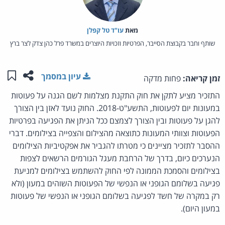
מאת‏
עו"ד טל קפלן
שותף וחבר בקבוצת הסייבר, הפרטיות וזכויות היוצרים במשרד פרל כהן צדק לצר ברץ
שתפו ע
שמו
עיון במסמך
זמן קריאה:
פחות מדקה
התזכיר מציע לתקן את חוק התקנת מצלמות לשם הגנה על פעוטות
במעונות יום לפעוטות, התשע"ט-2018. החוק נועד לאזן בין הצורך
להגן על פעוטות ובין הצורך לצמצם ככל הניתן את הפגיעה בפרטיות
הפעוטות וצוותי המעונות כתוצאה מהצילום והצפייה בצילומים. דברי
ההסבר לתזכיר מציינים כי מטרתו להגביר את אפקטיביות הצילומים
הנערכים כיום, בדרך של הרחבת מעגל הגורמים הרשאים לצפות
בצילומים והסמכת הממונה לפי החוק להשתמש בצילומים למניעת
פגיעה בשלומם הגופני או הנפשי של הפעוטות השוהים במעון (ולא
רק במקרה של חשד לפגיעה בשלומם הגופני או הנפשי של פעוטות
במעון היום).