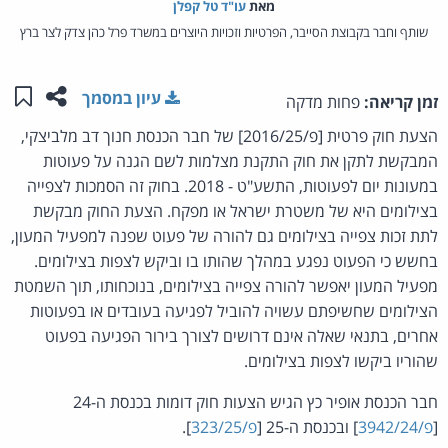
מאת‏
עו"ד טל קפלן
שותף וחבר בקבוצת הסייבר, הפרטיות וזכויות היוצרים במשרד פרל כהן צדק לצר ברץ
שתפו ע
שמו
עיון במסמך
זמן קריאה:
פחות מדקה
הצעת חוק פרטית [פ/2016/25] של חבר הכנסת חנוך דב מלביצקי,
המבקשת לתקן את חוק התקנת מצלמות לשם הגנה על פעוטות
במעונות יום לפעוטות, התשע"ט - 2018. בחוק זה הסמכות לצפייה
בצילומים היא של משטרת ישראל או מפקח. הצעת החוק מבקשת
לתת זכות צפייה בצילומים גם להורה של פעוט שפנה למפעיל המעון,
בחשש כי הפעוט נפגע במהלך שהותו בו וביקש לצפות בצילומים.
מפעיל המעון יאפשר להורה צפייה בצילומים, בנוכחותו, תוך השמטת
הצילומים שחשיפתם עשויה להוביל לפגיעה בעובדים או בפעוטות
אחרים, בתנאי שאלה אינם דרושים לצורך בירור הפגיעה בפעוט
שהוריו ביקשו לצפות בצילומים.
חבר הכנסת אופיר כץ הגיש הצעות חוק דומות בכנסת ה-24
[
פ/3942/24
] ובכנסת ה-25 [
פ/323/25
].