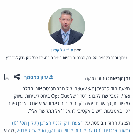
מאת‏
עו"ד טל קפלן
שותף וחבר בקבוצת הסייבר, הפרטיות וזכויות היוצרים במשרד פרל כהן צדק לצר ברץ
שתפו ע
שמו
עיון במסמך
זמן קריאה:
פחות מדקה
הצעת חוק פרטית [פ/196/23] של חבר הכנסת אורי מקלב
ואח', המבקשת לקבוע הסדר של Opt Out ביחס לשיחות שיווק
טלפוניות, כך שניתן יהיה לקיים שיחות כאמור אלא אם כן צרכן סירב
לכך באמצעות רישום אקטיבי למאגר "אל תתקשרו אלי".
הצעת החוק מבוססת על
הצעת חוק הגנת הצרכן (תיקון מס' 61)
(מאגר צרכנים להגבלת שיחות שיווק מרחוק), התשע"ט-2018
, שהיא