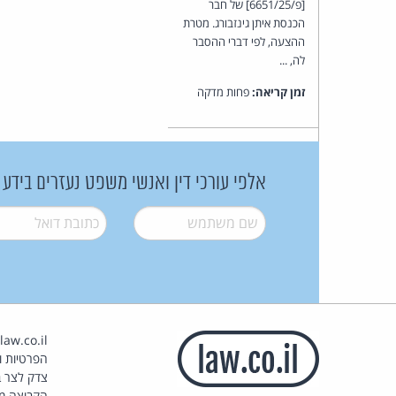
[פ/6651/25] של חבר
הכנסת איתן גינזבורג. מטרת
ההצעה, לפי דברי ההסבר
לה, ...
זמן קריאה:
פחות מדקה
אלפי עורכי דין ואנשי משפט נעזרים בידע
שם משתמש
*
דואל
*
הפרטיות וז
צדק לצר ב
הקבוצה מ