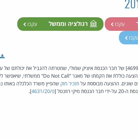
ר
רגולציה וממשל
עקבו
עקבו
קבו
הצעת חוק פרטית [פ/4699/20] של חבר הכנסת איציק שמולי, שמטרתה להגביל את יכולתם
בשיחות טלפון שיווקיות. ההצעה כוללת את הקמתו של מאגר "ll
ם שונים. ההצעה מבוססת על
תזכיר חוק
מיקי רוזנטל [
פ/4631/20
].