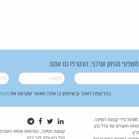
 משפטי מהימן ועדכני. הצטרפו גם אתם:
סיסמה
*
סיסמה
בהרשמה לאתר ובשימוש בו אתה מאשר שקראת את
תנאי
law.co.il מופעל בידי קבוצת הסייבר,
לינקדאין
טוויטר
פייסבוק
טלגרם
כויות היוצרים של פרל כהן
קבוצת הסייבר, הפרטיות וזכויות היוצרים
רץ.
פרל כהן צדק לצר ברץ
תמחה בסוגיות המתעוררות