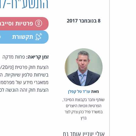
התשע"ח-2017
8 בנובמבר 2017
פרטיות וסייב
תקשורת
ע
זמן קריאה:
פחות מדקה
ממאגרי מידע של מפרסמי
הצעת חוק זהה הוגשה לכנסת ה-20 על-ידי חבר הכנסת 
מאת‏
עו"ד טל קפלן
שותף וחבר בקבוצת הסייבר,
הפרטיות וזכויות היוצרים
במשרד פרל כהן צדק לצר
ברץ
אולי יעניין אותך גם