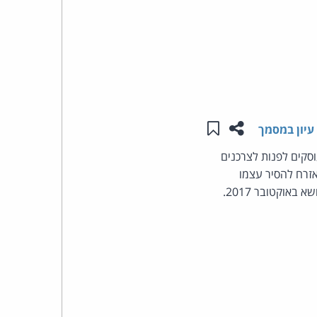
העומד
בראש
קבוצת
שתפו עמוד זה
שמור ב"תכנים שלי"
האינטרנט,
עיון במסמך
 של עוסקים לפנות לצרכנים
הסייבר
Do Not Ca" ממשלתי, שיאפשר לאזרח להסיר עצמו
שהפיץ משרד הכלכלה באותו נושא באוקטובר 2017.
וזכויות
היוצרים
של
פרל