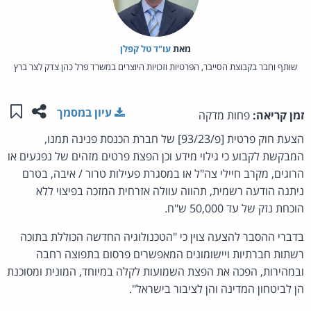
מאת‏
עו"ד טל קפלן
שותף וחבר בקבוצת הסייבר, הפרטיות וזכויות היוצרים במשרד פרל כהן צדק לצר ברץ
שתפו ע
שמו
עיון במסמך
זמן קריאה:
פחות מדקה
הצעת חוק פרטית [פ/93/23] של חברת הכנסת פנינה תמנו,
המבקשת לקבוע כי גילוי מידע וכן הפצת פרטים מזהים של נפגעים או
הרוגים, מקרב חיילי צה"ל או במסגרת פעילות טרור / איבה, בטרם
ניתנה הודעה רשמית, תהווה עוולה אזרחית המזכה בפיצוי ללא
הוכחת נזק של עד 50,000 ש"ח.
בדברי ההסבר להצעה צוין כי "הטכנולוגיה החדשה הכוללת בתוכה
רשתות חברתיות ויישומונים המאפשרים פרסום בתפוצה רחבה
ובמהירות, הפכה את הפצת השמועות לקלה במיוחד, המונית ומסוכנת
הן לביטחון המדינה והן לציבור בישראל".