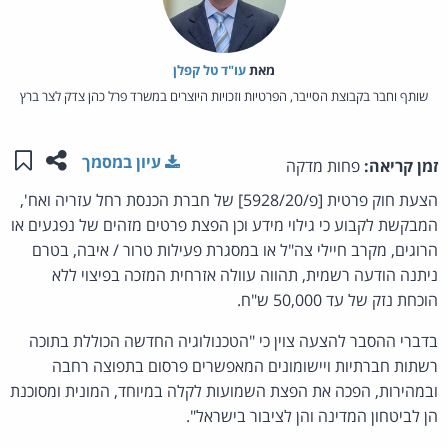
מאת‏
עו"ד טל קפלן
שותף וחבר בקבוצת הסייבר, הפרטיות וזכויות היוצרים במשרד פרל כהן צדק לצר ברץ
שתפו ע
שמו
עיון במסמך
זמן קריאה:
פחות מדקה
הצעת חוק פרטית [פ/5928/20] של חברת הכנסת רחל עזריה ואח',
המבקשת לקבוע כי גילוי מידע וכן הפצת פרטים מזהים של נפגעים או
הרוגים, מקרב חיילי צה"ל או במסגרת פעילות טרור / איבה, בטרם
ניתנה הודעה רשמית, תהווה עוולה אזרחית המזכה בפיצוי ללא
הוכחת נזק של עד 50,000 ש"ח.
בדברי ההסבר להצעה צוין כי "הטכנולוגיה החדשה הכוללת בתוכה
רשתות חברתיות ויישומונים המאפשרים פרסום בתפוצה רחבה
ובמהירות, הפכה את הפצת השמועות לקלה במיוחד, המונית ומסוכנת
הן לביטחון המדינה והן לציבור בישראל".