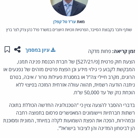
מאת‏
עו"ד טל קפלן
שותף וחבר בקבוצת הסייבר, הפרטיות וזכויות היוצרים במשרד פרל כהן צדק לצר ברץ
שתפו ע
שמו
עיון במסמך
זמן קריאה:
פחות מדקה
הצעת חוק פרטית [פ/527/21] של חברת הכנסת פנינה תמנו,
המבקשת לקבוע כי גילוי מידע וכן הפצת פרטים מזהים של נפגעים או
הרוגים, מקרב חיילי צה"ל או במסגרת פעילות טרור / איבה, בטרם
ניתנה הודעה רשמית, תהווה עוולה אזרחית המזכה בפיצוי ללא
הוכחת נזק של עד 50,000 ש"ח.
בדברי ההסבר להצעה צוין כי "הטכנולוגיה החדשה הכוללת בתוכה
רשתות חברתיות ויישומונים המאפשרים פרסום בתפוצה רחבה
ובמהירות, הפכה את הפצת השמועות לקלה במיוחד, המונית ומסוכנת
הן לביטחון המדינה והן לציבור בישראל".