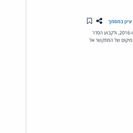
העומד
שתפו עמוד זה
שמור ב"תכנים שלי"
עיון במסמך
בראש
הצעת חוק ממשלתית (1136) המבקשת לתקן את החוק למניעת הטרדות של מוקדי חירום, התשע"ו-2016, ולקבוע הסדר
קבוצת
י מיקום של המתקשר אל
האינטרנט,
הסייבר
וזכויות
היוצרים
של
פרל