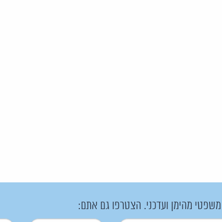
 משפטי מהימן ועדכני. הצטרפו גם אתם: