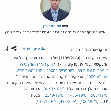
מאת‏
עו"ד טל קפלן
שותף וחבר בקבוצת הסייבר, הפרטיות וזכויות היוצרים במשרד פרל כהן צדק לצר ברץ
שתפו ע
שמו
עיון במסמך
זמן קריאה:
פחות מדקה
הצעת חוק פרטית [פ/1198/20] של חבר הכנסת איתן כבל ואח',
המבקשת לבטל את פרקים ד' ו- ה' ל
חוק הכללת אמצעי זיהוי
ביומטריים ונתוני זיהוי ביומטריים במסמכי זיהוי ובמאגר מידע,
התש"ע-2009
, העוסקים ב"הקמת המאגר הביומטרי וניהולו"
וב"העברת מידע מהמאגר הביומטרי וגישה אליו". הצעות חוק זהות
הוגשו במהלך הכנסת ה-18: [
פ/4191/18
], הכנסת ה-19:
[
פ/585/19
], [
פ/1485/19
], [
פ/2349/19
] והכנסת
ה-20: [
פ/106/20
], [
פ/418/20
], [
פ/1197/20
].