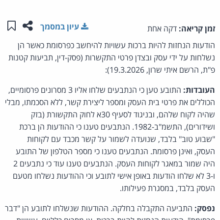
שתפו ע
שמו
עיון במסמך
זמן קריאה:
דקה אחת
הודעות הנחזות להיות ברכות עשויות להיחשב כפרסומת כאשר הן
נשלחות על ידי עסק ובצדן פרטי התקשרות (פסק-דין, תביעות קטנות
פ"ת, הרשם איתי שרון, 19.3.2026):
העובדות:
התובע טען כי הנתבעים שלחו אליו 3 מסרונים פרסומיים,
הכוללים את פרטי בית העסק ומספר ליצירת קשר, ללא הסכמתו, מבלי
שהיה לקוח שלהם, ובניגוד לסעיף 30א לחוק התקשורת (בזק
ושידורים), התשמ"ב-1982. הנתבעים טענו כי ההודעות הן ברכת
"שבוע טוב" בלבד, שנועדה לשמור על קשר מכבד עם לקוחות
העסק, ואינן פרסומת. הנתבעים טענו כי מספר הטלפון של התובע
היה שמור במאגר לקוחות העסק. הנתבעים טענו עוד כי נתבעים 2
ו-3 לא שלחו הודעות באופן אישי לתובע וכי ההודעות נשלחו מטעם
העסק בלבד, במסגרת פעילותו.
נפסק:
התביעה התקבלה בחלקה. ההודעות שנשלחו לתובע הן "דבר