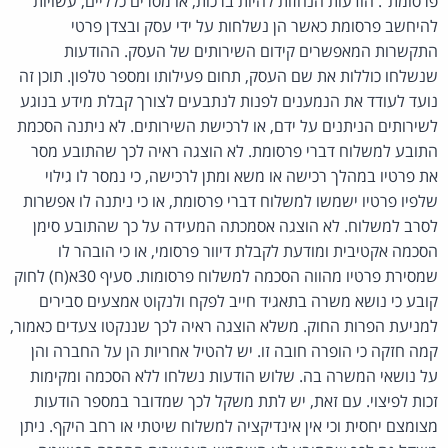
פרסומת". הודעות הנחזות להיות ברכות, או מסרים כלליים, עשויות
להיחשב פרסומת כאשר הן נשלחות על ידי עסק ובצדן פרטי
התקשרות המאפשרים קידום השירותים של העסק. ההודעות
שנשלחו כוללות את שם העסק, תחום פעילותו ומספר טלפון. תוכן זה
נועד לעודד את הנמענים לפנות לנתבעים לצורך קבלת מידע בנוגע
לשירותים הניתנים על ידם, או לרכישת השירותים. לא ניתנה הסכמת
התובע למשלוח דברי פרסומת. לא הוצגה ראיה לכך שהתובע מסר
את פרטיו במהלך רכישה או משא ומתן לרכישה, כי נמסר לו גילוי
שלפיו פרטיו ישמשו למשלוח דברי פרסומת, או כי ניתנה לו אפשרות
לסרב למשלוח. לא הוצגה אסמכתה המעידה על כך שהתובע סימן
הסכמה אקטיבית ומודעת לקבלת דיוור פרסומי, או כי הובהר לו
שמסירת פרטיו מהווה הסכמה למשלוח פרסומות. סעיף 30א(ח) לחוק
קובע כי נושא משרה בתאגיד חייב לפקח ולנקוט אמצעים סבירים
למניעת הפרות החוק. משלא הוצגה ראיה לכך שננקטו צעדים כאמור,
קמה חזקה כי הופרה חובה זו. יש להטיל אחריות הן על החברה והן
על נושאי המשרה בה. שלוש הודעות נשלחו ללא הסכמה ומקימות
זכות לפיצוי. עם זאת, יש לתת משקל לכך שמדובר במספר הודעות
מצומצם יחסית וכי אין אינדיקציה למשלוח שיטתי או רחב היקף. ניתן