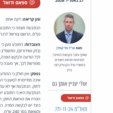
27 באפריל 2026
ספאם ודואל
זמן קריאה:
דקה אחת
הנתבעת מצפה כי התובע יש
כפ"ס, הרשם צוריאל לרנר, 29.12.2025)
העובדות:
מאת‏
עו"ד טל קפלן
שותף וחבר בקבוצת הסייבר,
לכל הודעה ולבקש הסרה, 
הפרטיות וזכויות היוצרים
מפורשת לכך, אך טענה כי התו
במשרד פרל כהן צדק לצר
ברץ
נפסק:
אין חולק כי ההודע
אולי יעניין אותך גם
לחוק. הנתבעת אף לא עמד
הנתבעת היא כי התובע יש
ספאם ודואל
הפרה את הוראות החוק: ה
תאד"מ 771-11-24
והוצאות בסך 240 ש"ח.