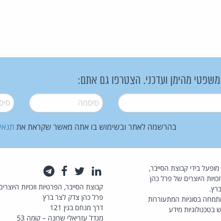
 משפטי מהימן ועדכני. הצטרפו גם אתם:
סיסמה
*
סיסמה
בהרשמה לאתר ובשימוש בו אתה מאשר שקראת את
תנאי
law.co.il מופעל בידי קבוצת הסייבר,
לינקדאין
טוויטר
פייסבוק
טלגרם
כויות היוצרים של פרל כהן
קבוצת הסייבר, הפרטיות וזכויות היוצרים
רץ.
פרל כהן צדק לצר ברץ
תמחה בסוגיות המתעוררות
דרך מנחם בגין 121
 בטכנולוגיות מידע
מגדל עזריאלי שרונה – קומה 53