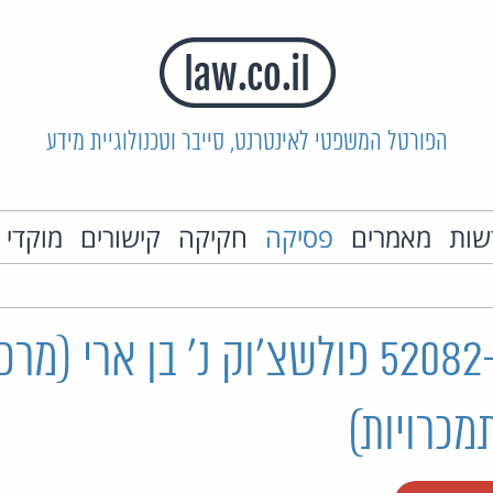
הפורטל המשפטי לאינטרנט, סייבר וטכנולוגיית מידע
שות
מאמרים
פסיקה
חקיקה
קישורים
מוקדי 
ת"ק 52082-08-25 פולשצ'וק נ' בן ארי (
מכרויות)