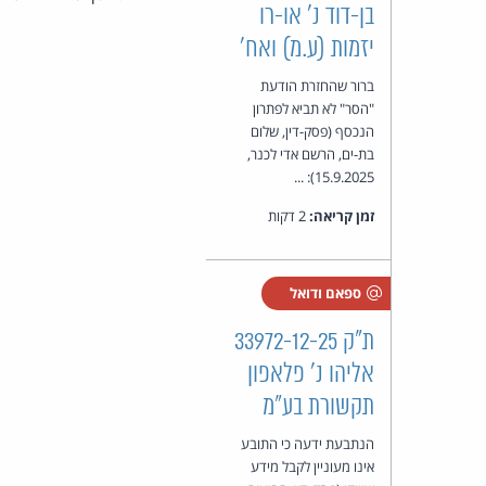
בן-דוד נ' או-רו
יזמות (ע.מ) ואח'
ברור שהחזרת הודעת
"הסר" לא תביא לפתרון
הנכסף (פסק-דין, שלום
בת-ים, הרשם אדי לכנר,
15.9.2025): ...
זמן קריאה:
2 דקות
ספאם ודואל
ת"ק 33972-12-25
אליהו נ' פלאפון
תקשורת בע"מ
הנתבעת ידעה כי התובע
אינו מעוניין לקבל מידע