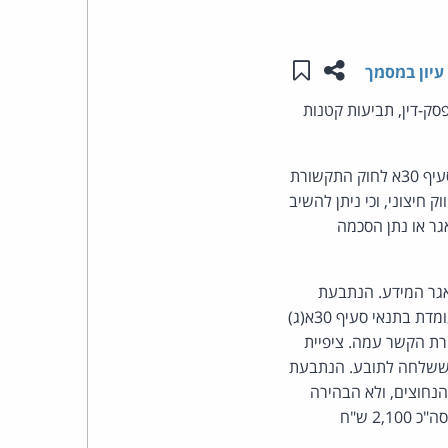
העומד
שתפו עמוד זה
שמור ב"תכנים שלי"
עיון במסמך
בראש
סק-דין, תביעות קטנות
קבוצת
התובע טען כי הנתבעת שלחה לו 3 מסרונים פרסומיים, ללא הסכמתו, בניגוד להוראות סעיף 30א לחוק התקשורת
האינטרנט,
ם שיווק חיצוני, וכי ניתן להשיב
ר או נתן הסכמה
הסייבר
וזכויות
מאגר המידע. הנתבעת
אינה מתיימרת לטעון כי הסכמה מפורשת התקבלה כנדרש בסעיף 30א(ב) לחוק. הנתבעת אף לא עומדת בתנאי סעיף 30א(ג)
היוצרים
רת הקשר עמה. ציפיית
של
ם ששלחה לתובע. הנתבעת
נחוצים, ולא הבהירה
פרל
כיצד יש לבקשה הסרה. היא עשתה כן 3 פעמים. הנתבעת תפצה את התובע ב-700 ש"ח להודעה וסה"כ 2,100 ש"ח