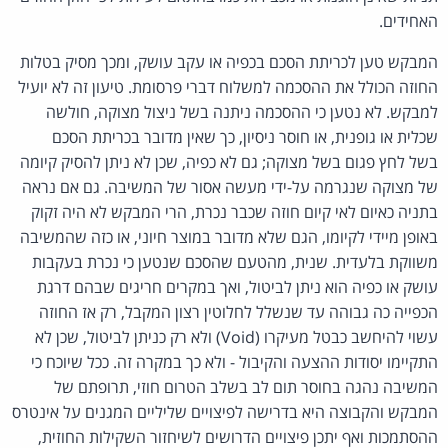
האחידים.
המבקש טען לכריתת הסכם בכפיה או עקב עושק, ומכך מסיק בטלות
החוזה הכולל את ההסכמה למשלוח דברי פרסומת. טיעון זה לא יועיל
למבקש. לא נטען כי ההסכמה ניתנה בשל ניצול מצוקה, חולשה
שכלית או גופנית, או חוסר ניסיון, כך שאין מדובר בכריתת הסכם
בשל לחץ פגום בשל מצוקה; גם לא כפיה, שכן לא ניתן להסיק קיומה
של מצוקה שנגרמה על-ידי מעשה אסור של המשיבה. גם אם נראה
בתניה כאיום לאי קיום חוזה שכבר נכרת, הרי המבקש לא היה זקוק
באופן מיידי לקיומו, הגם שלא מדובר במוצר חיוני, או כזה שהמשיבה
משווקת בלעדית. שנית, מהטעם שהסכם שנטען כי נכרת בעקבות
עושק או כפיה הוא ניתן לביטול, ואך במקרים חריגים שבהם דרגת
הכפייה כה גבוהה עד שנשלל לחלוטין רצון המקבל, רק אז החוזה
עשוי להיחשב כבטל מעיקרו (Void) ולא רק כניתן לביטול, שכן לא
התקיימו יסודות ההצעה והקיבול - ולא כך במקרה זה. ככל שיוכח כי
המשיבה נהגה בחוסר תום לב בשלב הטרום חוזי, תרופתם של
המבקש והקבוצה היא בדרישה לפיצויים שליליים המגנים על אינטרס
ההסתמכות ואף יתכן פיצויים הדרושים לשיחזור השקילות החוזית,