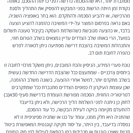
מסתברת יותר, היא שההסכמה נדרשה לפני כריתת ההסכם. באותה
נקודת זמן היתה הרשות בפני המבקש להפסיק את התהליך ולסגת
מהרכישה, או להביע הסכמה ולהתקדם. הוא בחר באופציה השניה.
באם נראה בפרסום המוצר על-ידי המשיבה כהזמנה להציע הצעה
בלבד, או כהצעה מגובשת כשהשלמת העסקה בקיבול טעונה תשלום
בפועל, הרי באותו שלב הצדדים עדיין נמצאים בשלב הטרום חוזי,
והתנהלות המשיבה בהצבת דרישה מפתיעה ניתן לכאורה לפרש
כהפרה לחובת תום לב.
נוכח פערי המידע, הניסיון והכח המובנים, ניתן משקל מרכזי לחובה זו
ביחסים צרכניים - שמתעצם ככל שהצבת הדרישה החדשה נעשית
בשלב מתקדם יותר, למשל אחרי ההצעה, בשונה משלב ההזמנה,
שכן עוצמת העיקרון לו כפופים הצדדים מתגברת ככל שמתקרבים
לטריטוריה החוזית. הסכמה מפורשת העומדת בדרישות סעיף 30א(ב)
לחוק כן ניתנה לפני השלמת הליך הרכישה, ולא ניתן בדיעבד
להתעלם מקיומה בזיקה לעילת הבקשה, כל עוד ההסכם,
שהתניה היא חלק ממנו, עומד על כנו או שתניה ספיציפית זו לא
נפסלה בדיעבד, בין היתר, על יסוד חקיקה קוגנטית המאפשרת ביטול
תניות שאינן הוגנות או מכבידות כמו בהתאם לעילות לפי חוק החוזים