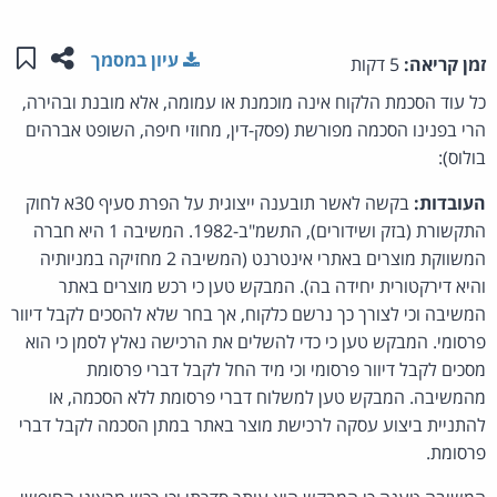
שתפו ע
שמו
עיון במסמך
זמן קריאה:
5 דקות
כל עוד הסכמת הלקוח אינה מוכמנת או עמומה, אלא מובנת ובהירה,
הרי בפנינו הסכמה מפורשת (פסק-דין, מחוזי חיפה, השופט אברהים
בולוס):
העובדות:
בקשה לאשר תובענה ייצוגית על הפרת סעיף 30א לחוק
התקשורת (בזק ושידורים), התשמ"ב-1982. המשיבה 1 היא חברה
המשווקת מוצרים באתרי אינטרנט (המשיבה 2 מחזיקה במניותיה
והיא דירקטורית יחידה בה). המבקש טען כי רכש מוצרים באתר
המשיבה וכי לצורך כך נרשם כלקוח, אך בחר שלא להסכים לקבל דיוור
פרסומי. המבקש טען כי כדי להשלים את הרכישה נאלץ לסמן כי הוא
מסכים לקבל דיוור פרסומי וכי מיד החל לקבל דברי פרסומת
מהמשיבה. המבקש טען למשלוח דברי פרסומת ללא הסכמה, או
להתניית ביצוע עסקה לרכישת מוצר באתר במתן הסכמה לקבל דברי
פרסומת.