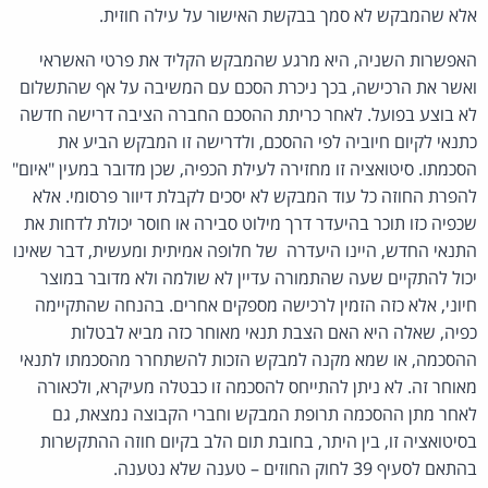
אלא שהמבקש לא סמך בבקשת האישור על עילה חוזית.
האפשרות השניה, היא מרגע שהמבקש הקליד את פרטי האשראי
ואשר את הרכישה, בכך ניכרת הסכם עם המשיבה על אף שהתשלום
לא בוצע בפועל. לאחר כריתת ההסכם החברה הציבה דרישה חדשה
כתנאי לקיום חיוביה לפי ההסכם, ולדרישה זו המבקש הביע את
הסכמתו. סיטואציה זו מחזירה לעילת הכפיה, שכן מדובר במעין "איום"
להפרת החוזה כל עוד המבקש לא יסכים לקבלת דיוור פרסומי. אלא
שכפיה כזו תוכר בהיעדר דרך מילוט סבירה או חוסר יכולת לדחות את
התנאי החדש, היינו היעדרה של חלופה אמיתית ומעשית, דבר שאינו
יכול להתקיים שעה שהתמורה עדיין לא שולמה ולא מדובר במוצר
חיוני, אלא כזה הזמין לרכישה מספקים אחרים. בהנחה שהתקיימה
כפיה, שאלה היא האם הצבת תנאי מאוחר כזה מביא לבטלות
ההסכמה, או שמא מקנה למבקש הזכות להשתחרר מהסכמתו לתנאי
מאוחר זה. לא ניתן להתייחס להסכמה זו כבטלה מעיקרא, ולכאורה
לאחר מתן ההסכמה תרופת המבקש וחברי הקבוצה נמצאת, גם
בסיטואציה זו, בין היתר, בחובת תום הלב בקיום חוזה ההתקשרות
בהתאם לסעיף 39 לחוק החוזים – טענה שלא נטענה.