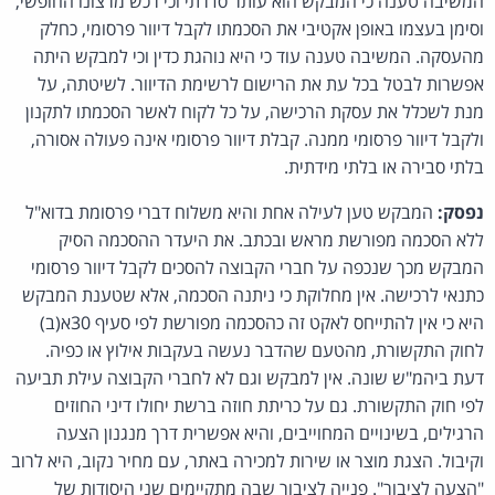
המשיבה טענה כי המבקש הוא עותר סדרתי וכי רכש מרצונו החופשי,
וסימן בעצמו באופן אקטיבי את הסכמתו לקבל דיוור פרסומי, כחלק
מהעסקה. המשיבה טענה עוד כי היא נוהגת כדין וכי למבקש היתה
אפשרות לבטל בכל עת את הרישום לרשימת הדיוור. לשיטתה, על
מנת לשכלל את עסקת הרכישה, על כל לקוח לאשר הסכמתו לתקנון
ולקבל דיוור פרסומי ממנה. קבלת דיוור פרסומי אינה פעולה אסורה,
בלתי סבירה או בלתי מידתית.
נפסק:
המבקש טען לעילה אחת והיא משלוח דברי פרסומת בדוא"ל
ללא הסכמה מפורשת מראש ובכתב. את היעדר ההסכמה הסיק
המבקש מכך שנכפה על חברי הקבוצה להסכים לקבל דיוור פרסומי
כתנאי לרכישה. אין מחלוקת כי ניתנה הסכמה, אלא שטענת המבקש
היא כי אין להתייחס לאקט זה כהסכמה מפורשת לפי סעיף 30א(ב)
לחוק התקשורת, מהטעם שהדבר נעשה בעקבות אילוץ או כפיה.
דעת ביהמ"ש שונה. אין למבקש וגם לא לחברי הקבוצה עילת תביעה
לפי חוק התקשורת. גם על כריתת חוזה ברשת יחולו דיני החוזים
הרגילים, בשינויים המחוייבים, והיא אפשרית דרך מנגנון הצעה
וקיבול. הצגת מוצר או שירות למכירה באתר, עם מחיר נקוב, היא לרוב
"הצעה לציבור". פנייה לציבור שבה מתקיימים שני היסודות של