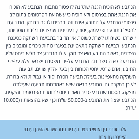
הנתבע לא הוכיח הגנה שתקנה לו פטור מחבות. הנתבע לא הוכיח
את הגנת אמת בפרסום ולא הוכיח כי עשה את הפרסומים בתום לב.
פרסומי הנתבע על התובע אינם זוטי דברים ולו גם בדוחק. הם נועדו
להטיל בתובע דופי עמוק, יסודי, בעניינים שמצויים בליבת מוסריותו,
יושרתו וכשירותו לשרת כשוטר. אין מדובר בתביעת השתקה כטענת
הנתבע. תביעת השתקה מתאפיינת בפערי כוחות ניכרים ומובנים בין
הצדדים, כאשר התובע הוא צד חזק ואילו הנתבע צד חלש ביחס אליו.
התביעה לא הוגשה נגד הנתבע על-ידי משטרת ישראל אלא על-ידי
התובע, אדם פרטי. יחסי הכוחות בין בעלי-הדין שווים. תביעות
השתקה מתאפיינות בעילת תביעה חסרת יסוד או גבולית ולא ברורה.
לא כן במקרה זה. התובע הראה שיש באמתחתו תביעה שעילתה
מוצקה. הסכום שנתבע סביר מאוד ביחס לחומרת הפרסומים והיקפם.
הנתבע יפצה את התובע ב-50,000 ש"ח וכן יישא בהוצאותיו (10,000
ש"ח).
אלפי עורכי דין ואנשי משפט נעזרים בידע משפטי מהימן ועדכני.
הצטרפו גם אתם: