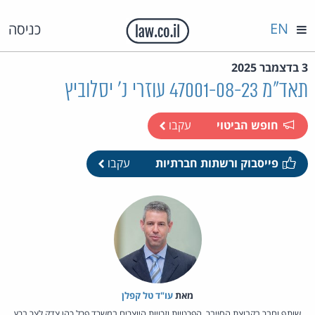
EN
כניסה
3 בדצמבר 2025
תאד"מ 47001-08-23 עוזרי נ' יסלוביץ
חופש הביטוי
עקבו
פייסבוק ורשתות חברתיות
עקבו
מאת‏
עו"ד טל קפלן
שותף וחבר בקבוצת הסייבר, הפרטיות וזכויות היוצרים במשרד פרל כהן צדק לצר ברץ