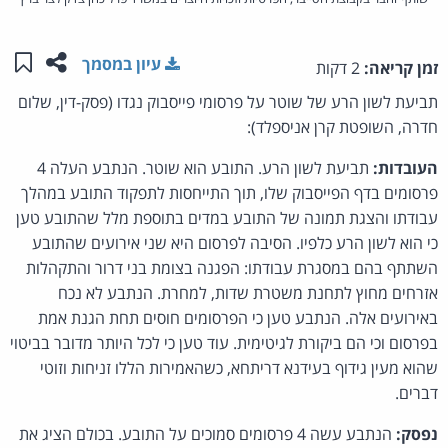
שתפו ע
שמו
עיון במסמך
זמן קריאה:
2 דקות
תביעת לשון הרע של שוטר על פרסומי פייסבוק נגדו (פסק-דין, שלום
חדרה, השופטת קרן אניספלד):
העובדות:
תביעת לשון הרע. התובע הוא שוטר. הנתבע העלה 4
פרסומים בדף הפייסבוק שלו, תוך התייחסות לתפקוד התובע במהלך
עבודתו והצגת תמונה של התובע במדים בתוספת מלל שהתובע טען
כי הוא לשון הרע כלפיו. הסיבה לפרסום היא שני אירועים שהתובע
השתתף בהם במסגרת עבודתו: הפגנה בצומת בני דרור והתקהלות
אזרחים מחוץ לתחנת משטרת שדות, למחרת. הנתבע לא נכח
באירועים אלה. הנתבע טען כי הפרסומים חוסים תחת הגנת אמת
בפרסום וכי הם ביקורת לגיטימית. עוד טען כי לכל היותר מדובר בביטוי
שהוא מעין גידוף בעידנא דריתחא, כשהאמירות הללו זניחות וזוטי
דברים.
נפסק:
הנתבע עשה 4 פרסומים סמוכים על התובע. בכולם הציג את