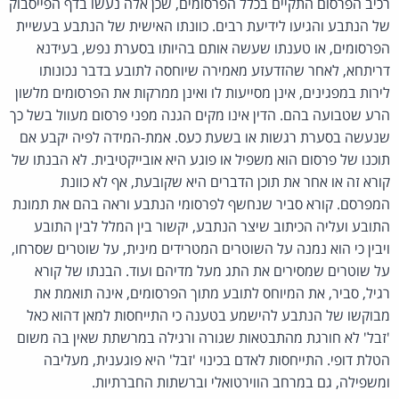
רכיב הפרסום התקיים בכלל הפרסומים, שכן אלה נעשו בדף הפייסבוק
של הנתבע והגיעו לידיעת רבים. כוונתו האישית של הנתבע בעשיית
הפרסומים, או טענתו שעשה אותם בהיותו בסערת נפש, בעידנא
דריתחא, לאחר שהזדעזע מאמירה שיוחסה לתובע בדבר נכונותו
לירות במפגינים, אינן מסייעות לו ואינן ממרקות את הפרסומים מלשון
הרע שטבועה בהם. הדין אינו מקים הגנה מפני פרסום מעוול בשל כך
שנעשה בסערת רגשות או בשעת כעס. אמת-המידה לפיה יקבע אם
תוכנו של פרסום הוא משפיל או פוגע היא אובייקטיבית. לא הבנתו של
קורא זה או אחר את תוכן הדברים היא שקובעת, אף לא כוונת
המפרסם. קורא סביר שנחשף לפרסומי הנתבע וראה בהם את תמונת
התובע ועליה הכיתוב שיצר הנתבע, יקשור בין המלל לבין התובע
ויבין כי הוא נמנה על השוטרים המטרידים מינית, על שוטרים שסרחו,
על שוטרים שמסירים את התג מעל מדיהם ועוד. הבנתו של קורא
רגיל, סביר, את המיוחס לתובע מתוך הפרסומים, אינה תואמת את
מבוקשו של הנתבע להישמע בטענה כי התייחסות למאן דהוא כאל
'זבל' לא חורגת מהתבטאות שגורה ורגילה במרשתת שאין בה משום
הטלת דופי. התייחסות לאדם בכינוי 'זבל' היא פוגענית, מעליבה
ומשפילה, גם במרחב הווירטואלי וברשתות החברתיות.