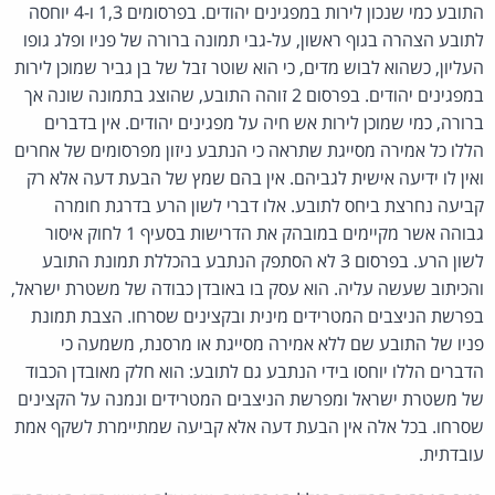
התובע כמי שנכון לירות במפגינים יהודים. בפרסומים 1,3 ו-4 יוחסה
לתובע הצהרה בגוף ראשון, על-גבי תמונה ברורה של פניו ופלג גופו
העליון, כשהוא לבוש מדים, כי הוא שוטר זבל של בן גביר שמוכן לירות
במפגינים יהודים. בפרסום 2 זוהה התובע, שהוצג בתמונה שונה אך
ברורה, כמי שמוכן לירות אש חיה על מפגינים יהודים. אין בדברים
הללו כל אמירה מסייגת שתראה כי הנתבע ניזון מפרסומים של אחרים
ואין לו ידיעה אישית לגביהם. אין בהם שמץ של הבעת דעה אלא רק
קביעה נחרצת ביחס לתובע. אלו דברי לשון הרע בדרגת חומרה
גבוהה אשר מקיימים במובהק את הדרישות בסעיף 1 לחוק איסור
לשון הרע. בפרסום 3 לא הסתפק הנתבע בהכללת תמונת התובע
והכיתוב שעשה עליה. הוא עסק בו באובדן כבודה של משטרת ישראל,
בפרשת הניצבים המטרידים מינית ובקצינים שסרחו. הצבת תמונת
פניו של התובע שם ללא אמירה מסייגת או מרסנת, משמעה כי
הדברים הללו יוחסו בידי הנתבע גם לתובע: הוא חלק מאובדן הכבוד
של משטרת ישראל ומפרשת הניצבים המטרידים ונמנה על הקצינים
שסרחו. בכל אלה אין הבעת דעה אלא קביעה שמתיימרת לשקף אמת
עובדתית.