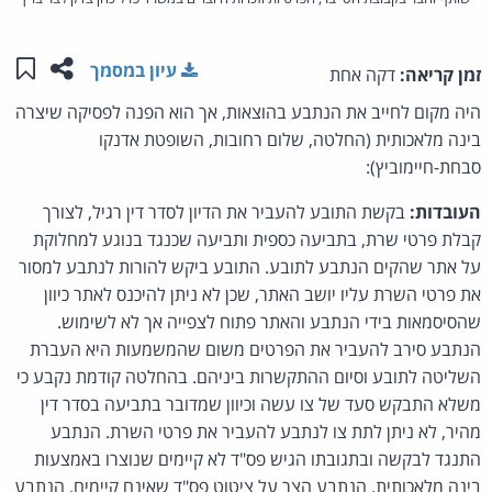
שתפו ע
שמו
עיון במסמך
זמן קריאה:
דקה אחת
היה מקום לחייב את הנתבע בהוצאות, אך הוא הפנה לפסיקה שיצרה
בינה מלאכותית (החלטה, שלום רחובות, השופטת אדנקו
סבחת-חיימוביץ):
העובדות:
בקשת התובע להעביר את הדיון לסדר דין רגיל, לצורך
קבלת פרטי שרת, בתביעה כספית ותביעה שכנגד בנוגע למחלוקת
על אתר שהקים הנתבע לתובע. התובע ביקש להורות לנתבע למסור
את פרטי השרת עליו יושב האתר, שכן לא ניתן להיכנס לאתר כיוון
שהסיסמאות בידי הנתבע והאתר פתוח לצפייה אך לא לשימוש.
הנתבע סירב להעביר את הפרטים משום שהמשמעות היא העברת
השליטה לתובע וסיום ההתקשרות ביניהם. בהחלטה קודמת נקבע כי
משלא התבקש סעד של צו עשה וכיוון שמדובר בתביעה בסדר דין
מהיר, לא ניתן לתת צו לנתבע להעביר את פרטי השרת. הנתבע
התנגד לבקשה ובתגובתו הגיש פס"ד לא קיימים שנוצרו באמצעות
בינה מלאכותית. הנתבע הצר על ציטוט פס"ד שאינם קיימים. הנתבע