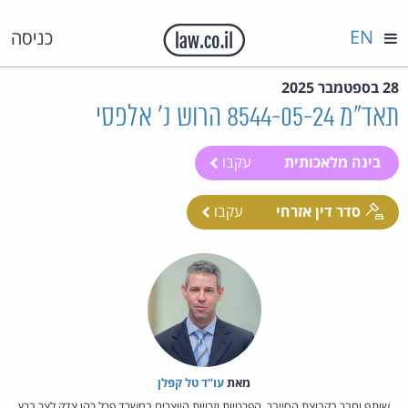
EN
כניסה
28 בספטמבר 2025
תאד"מ 8544-05-24 הרוש נ' אלפסי
בינה מלאכותית
עקבו
סדר דין אזרחי
עקבו
מאת‏
עו"ד טל קפלן
שותף וחבר בקבוצת הסייבר, הפרטיות וזכויות היוצרים במשרד פרל כהן צדק לצר ברץ