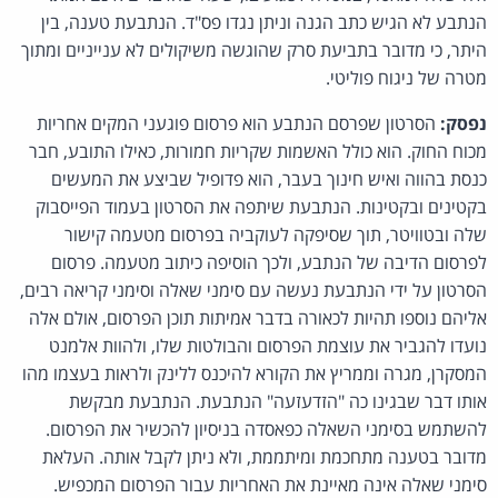
הנתבע לא הגיש כתב הגנה וניתן נגדו פס"ד. הנתבעת טענה, בין
היתר, כי מדובר בתביעת סרק שהוגשה משיקולים לא ענייניים ומתוך
מטרה של ניגוח פוליטי.
נפסק:
הסרטון שפרסם הנתבע הוא פרסום פוגעני המקים אחריות
מכוח החוק. הוא כולל האשמות שקריות חמורות, כאילו התובע, חבר
כנסת בהווה ואיש חינוך בעבר, הוא פדופיל שביצע את המעשים
בקטינים ובקטינות. הנתבעת שיתפה את הסרטון בעמוד הפייסבוק
שלה ובטוויטר, תוך שסיפקה לעוקביה בפרסום מטעמה קישור
לפרסום הדיבה של הנתבע, ולכך הוסיפה כיתוב מטעמה. פרסום
הסרטון על ידי הנתבעת נעשה עם סימני שאלה וסימני קריאה רבים,
אליהם נוספו תהיות לכאורה בדבר אמיתות תוכן הפרסום, אולם אלה
נועדו להגביר את עוצמת הפרסום והבולטות שלו, ולהוות אלמנט
המסקרן, מגרה וממריץ את הקורא להיכנס ללינק ולראות בעצמו מהו
אותו דבר שבגינו כה "הזדעזעה" הנתבעת. הנתבעת מבקשת
להשתמש בסימני השאלה כפאסדה בניסיון להכשיר את הפרסום.
מדובר בטענה מתחכמת ומיתממת, ולא ניתן לקבל אותה. העלאת
סימני שאלה אינה מאיינת את האחריות עבור הפרסום המכפיש.