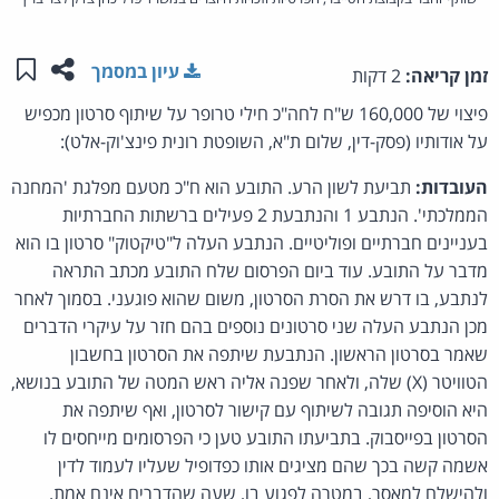
שתפו ע
שמו
עיון במסמך
זמן קריאה:
2 דקות
פיצוי של 160,000 ש"ח לחה"כ חילי טרופר על שיתוף סרטון מכפיש
על אודותיו (פסק-דין, שלום ת"א, השופטת רונית פינצ'וק-אלט):
העובדות:
תביעת לשון הרע. התובע הוא ח"כ מטעם מפלגת 'המחנה
הממלכתי'. הנתבע 1 והנתבעת 2 פעילים ברשתות החברתיות
בעניינים חברתיים ופוליטיים. הנתבע העלה ל"טיקטוק" סרטון בו הוא
מדבר על התובע. עוד ביום הפרסום שלח התובע מכתב התראה
לנתבע, בו דרש את הסרת הסרטון, משום שהוא פוגעני. בסמוך לאחר
מכן הנתבע העלה שני סרטונים נוספים בהם חזר על עיקרי הדברים
שאמר בסרטון הראשון. הנתבעת שיתפה את הסרטון בחשבון
הטוויטר (X) שלה, ולאחר שפנה אליה ראש המטה של התובע בנושא,
היא הוסיפה תגובה לשיתוף עם קישור לסרטון, ואף שיתפה את
הסרטון בפייסבוק. בתביעתו התובע טען כי הפרסומים מייחסים לו
אשמה קשה בכך שהם מציגים אותו כפדופיל שעליו לעמוד לדין
ולהישלח למאסר, במטרה לפגוע בו, שעה שהדברים אינם אמת.