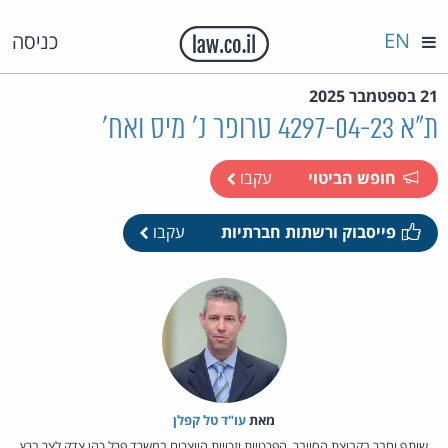
EN
כניסה
21 בספטמבר 2025
ת"א 4297-04-23 טרופר נ' מיס ואח'
חופש הביטוי
עקבו
פייסבוק ורשתות חברתיות
עקבו
מאת‏
עו"ד טל קפלן
שותף וחבר בקבוצת הסייבר, הפרטיות וזכויות היוצרים במשרד פרל כהן צדק לצר ברץ