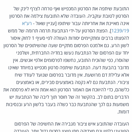
התובעת שיתפה את הסרטון המכפיש ואף טרחה לצרף לינק של
הסרטון לטובת עוקביה. העובדה שלא התובעת צילמה את הסרטון
אינה מאיינת את אחריותה עבור שיתופו [עניין שאול -
רע"א
1239/19
]. הפצת הסרטון על-ידי הנתבעת תרמה תרומה של ממש
להפצתו ברבים ומתקיימים יסודות העוולה לפי סעיף 1 לחוק איסור
לשון הרע. גם אלמנט הפרסום מתקיים שעה שהשיתופים של הסרטון
יחד עם הפרסום של הנתבעת נעשו במדיה החברתית, ושלפני
שהוסרו, כפי שהוכיח התובע, נחשפו לפרסומים אלפי אנשים. אין
מדובר בהבעת דעה. הנתבעת שיתפה סרטון מכפיש במיוחד שאינו
אלא עלילת דם מרושעת. אין מדובר בפרסום שנועד לעודד שיח
ציבורי. הנתבעת גם לא נקטה באמצעים סבירים, או באמצעים
כלשהם, כדי להיווכח אם האמור הסרטון הוא אמת והיא לא פרסמה את
הדברים בתום לב. בהקשר זה של חוסר תוך ליבה של הנתבעת יש
משמעות גם לכך שהנתבעת כבר כשלה בעבר בלשון הרע ובנסיבות
דומות.
העובדה שהתובע איש ציבור מגבירה את החשיפה של הפרסום
הפוגעני כלפיו וגם מצדיקה מתן פיצוי בסכום גדול יותר. העובדה