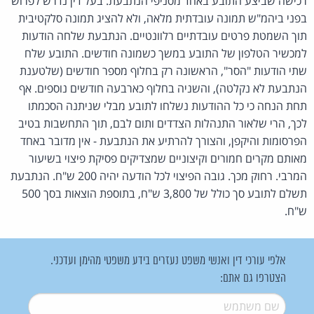
רכישה שביצע התובע באחד מסניפי הנתבעת. בעל דין נדרש לפרושׂ
בפני ביהמ"ש תמונה עובדתית מלאה, ולא להציג תמונה סלקטיבית
תוך השמטת פרטים עובדתיים רלוונטיים. הנתבעת שלחה הודעות
למכשיר הטלפון של התובע במשך כשמונה חודשים. התובע שלח
שתי הודעות "הסר", הראשונה רק בחלוף מספר חודשים (שלטענת
הנתבעת לא נקלטה), והשניה בחלוף כארבעה חודשים נוספים. אף
תחת הנחה כי כל ההודעות נשלחו לתובע מבלי שניתנה הסכמתו
לכך, הרי שלאור התנהלות הצדדים ותום לבם, תוך התחשבות בטיב
הפרסומות והיקפן, והצורך להרתיע את הנתבעת - אין מדובר באחד
מאותם מקרים חמורים וקיצוניים שמצדיקים פסיקת פיצוי בשיעור
המרבי. רחוק מכך. גובה הפיצוי לכל הודעה יהיה 200 ש"ח. הנתבעת
תשלם לתובע סך כולל של 3,800 ש"ח, בתוספת הוצאות בסך 500
ש"ח.
אלפי עורכי דין ואנשי משפט נעזרים בידע משפטי מהימן ועדכני.
הצטרפו גם אתם:
שם משתמש
*