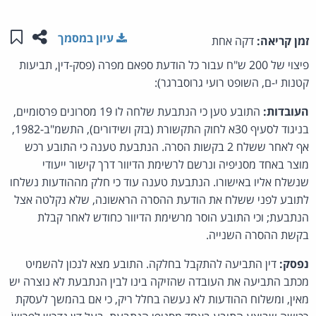
שתפו ע
שמו
עיון במסמך
זמן קריאה:
דקה אחת
פיצוי של 200 ש"ח עבור כל הודעת ספאם מפרה (פסק-דין, תביעות
קטנות י-ם, השופט רועי גרוסברגר):
העובדות:
התובע טען כי הנתבעת שלחה לו 19 מסרונים פרסומיים,
בניגוד לסעיף 30א לחוק התקשורת (בזק ושידורים), התשמ"ב-1982,
אף לאחר ששלח 2 בקשות הסרה. הנתבעת טענה כי התובע רכש
מוצר באחד מסניפיה ונרשם לרשימת הדיוור דרך קישור ייעודי
שנשלח אליו באישורו. הנתבעת טענה עוד כי חלק מההודעות נשלחו
לתובע לפני ששלח את הודעת ההסרה הראשונה, שלא נקלטה אצל
הנתבעת; וכי התובע הוסר מרשימת הדיוור כחודש לאחר קבלת
בקשת ההסרה השנייה.
נפסק:
דין התביעה להתקבל בחלקה. התובע מצא לנכון להשמיט
מכתב התביעה את העובדה שהזיקה בינו לבין הנתבעת לא נוצרה יש
מאין, ומשלוח ההודעות לא נעשה בחלל ריק, כי אם בהמשך לעסקת