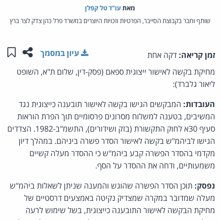
מאת‏
עו"ד טל קפלן
שותף וחבר בקבוצת הסייבר, הפרטיות וזכויות היוצרים במשרד פרל כהן צדק לצר ברץ
שתפו ע
שמו
עיון במסמך
זמן קריאה:
דקה אחת
מחיקת בקשה לאישור ייצוגית ספאם (פסק-דין, שלום ת"א, השופט
ליאור גלברד):
העובדות:
המבקשים הגישו בקשה לאישור תובענה כייצוגית נגד
המשיבים, בטענה למשלוח מסרונים פרסומיים תוך הפרת הוראות
סעיף 30א לחוק התקשורת (בזק ושידורים), התשמ"ב-1982. הצדדים
הגישו לביהמ"ש בקשה לאישור הסדר פשרה ביניהם. במהלך דיון
מקדמי בהסדר הפשרה קבע ביהמ"ש כי ההסדר מעלה קשיים
משמעותיים, ודחה את ההסדר על הסף.
נפסק:
תוכן הסדר הפשרה שהוגש והמענה שניתן לשאלות ביהמ"ש
מעלה שמדובר במקרה שמצדיק נקיטה באמצעים דרסטיים של
מחיקת הבקשה לאישור התובענה כייצוגית, בשל שימוש לרעה