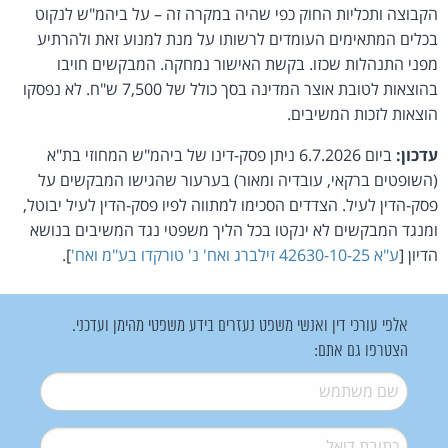
הקבוצה ותכליות החוק כפי שהיה במקרה זה – על ביהמ"ש לנקוט
בכלים המתאימים העומדים לרשותו על מנת למנוע זאת ולהרתיע
מפני התנהלות שכזו. בקשת האישור נמחקה. המבקשים חויבו
בהוצאות לטובת אוצר המדינה בסך כולל של 7,500 ש"ח. לא נפסקו
הוצאות לזכות המשיבים.
עדכון:
ביום 6.7.2026 ניתן פסק-דינו של ביהמ"ש המחוזי בת"א
(השופטים ברקאי, עובדיה ומאור) בערעור שהגישו המבקשים על
פסק-הדין לעיל. הצדדים הסכימו למתווה לפיו פסק-הדין לעיל יבוטל,
ומנגד המבקשים לא ינקטו בכל הליך משפטי נגד המשיבים בנושא
הדיון [
ע"א 42630-10-25 זילברג ואח' נ' טורקדו בע"מ ואח'
].
אלפי עורכי דין ואנשי משפט נעזרים בידע משפטי מהימן ועדכני.
הצטרפו גם אתם:
שם משתמש
*
דואל
*