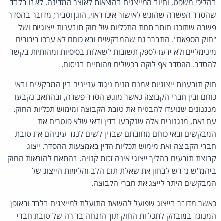
בהליכי משפט, וחיוב המייצגים בהוצאות לאוצר המדינה. לא זו בלבד
שהסדר הפשרה שהוגש לאישור אינו ראוי, הוגן וסביר; מדובר בהסדר
פשרה שתוכנו חותר תחת התכליות של חוק תובענות ייצוגיות ושל
"חוק הספאם". התברר גם שהמבקשים ובא כוחם לא ערכו בירורים
מינימליים ולא ידעו לספק תשובות לשאלות בסיסיות ומהותיות בקשר
להסדר. ההסדר אף לוקה בכשלים מהותיים בניסוח.
חוק תובענות ייצוגיות אמנם מניח ניגוד עניינים בין המבקשים ובאי
כוחם ובין חברי הקבוצה כאשר מוגש הסדר פשרה, ובהתאם נקבעו
מנגנונים שנועדו להבטיח את טובת הקבוצה ומימוש תכליות החוק.
עם זאת, מנגנונים אלה שנקבעו בדין ודאי שלא פוטרים את
המבקשים ובאי כוחם מחובתם שבדין לשים לנגד עיניהם את טובת
חברי הקבוצה ואת מימוש תכליות הדין באמצעות ההסדר. ייצוג
קבוצת תובעים בהליך ייצוגי אינה זכות קנויה. בהתאם להוראות החוק
ביהמ"ש נדרש לבחון את שאלת תום הלב והלימות הייצוג של
המבקשים היתר לייצג את חברי הקבוצה.
כאשר מדובר בייצוג שפועל להשאת התועלת למייצגים בלבד ובאופן
המנוגד במובהק לתכליות החוק תוך הזנחה ברורה של טובת חברי