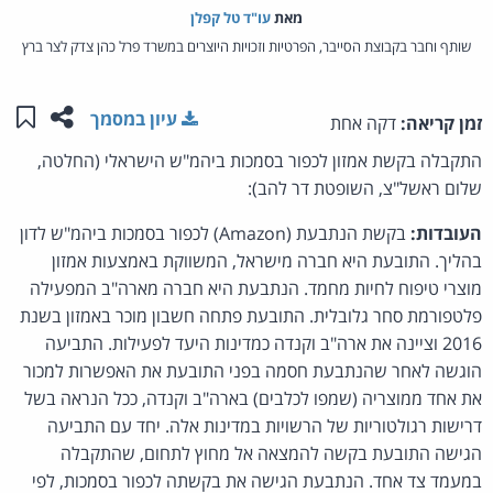
מאת‏
עו"ד טל קפלן
שותף וחבר בקבוצת הסייבר, הפרטיות וזכויות היוצרים במשרד פרל כהן צדק לצר ברץ
שתפו ע
שמו
עיון במסמך
זמן קריאה:
דקה אחת
התקבלה בקשת אמזון לכפור בסמכות ביהמ"ש הישראלי (החלטה,
שלום ראשל"צ, השופטת דר להב):
העובדות:
בקשת הנתבעת (Amazon) לכפור בסמכות ביהמ"ש לדון
בהליך. התובעת היא חברה מישראל, המשווקת באמצעות אמזון
מוצרי טיפוח לחיות מחמד. הנתבעת היא חברה מארה"ב המפעילה
פלטפורמת סחר גלובלית. התובעת פתחה חשבון מוכר באמזון בשנת
2016 וציינה את ארה"ב וקנדה כמדינות היעד לפעילות. התביעה
הוגשה לאחר שהנתבעת חסמה בפני התובעת את האפשרות למכור
את אחד ממוצריה (שמפו לכלבים) בארה"ב וקנדה, ככל הנראה בשל
דרישות רגולטוריות של הרשויות במדינות אלה. יחד עם התביעה
הגישה התובעת בקשה להמצאה אל מחוץ לתחום, שהתקבלה
במעמד צד אחד. הנתבעת הגישה את בקשתה לכפור בסמכות, לפי