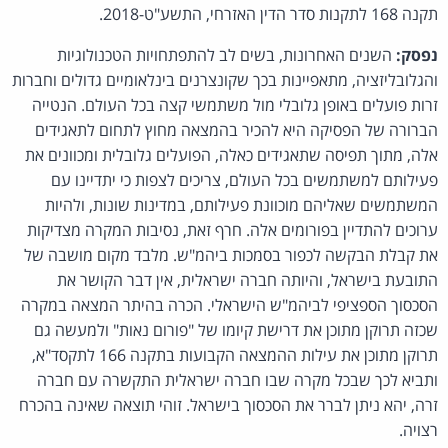
תקנה 168 לתקנות סדר הדין האזרחי, התשע"ט-2018.
נפסק:
השנים האחרונות, בשים לב להתפתחויות הטכנולוגיות
והגלובליזציה, מתאפיינות בכך שקונצרנים בינלאומיים גדולים וחברות
זרות פועלים באופן גלובלי מול משתמשי קצה בכל העולם. הנטייה
הברורה של הפסיקה היא להכיר בהמצאה מחוץ לתחום לתאגידים
אלה, מתוך תפיסה שתאגידים כאלה, הפועלים גלובלית ומכוונים את
פעילותם למשתמשים בכל העולם, צריכים לצפות כי יתדיינו עם
המשתמשים שאליהם מוכוונת פעילותם, במדינות שונות, ולהיות
ערוכים להתדיין בפורומים אלה. חרף זאת, נסיבות המקרה מצדיקות
את קבלת הבקשה לכפור בסמכות ביהמ"ש. מלבד מקום מושבה של
התובעת בישראל, והיותה חברה ישראלית, אין דבר הקושר את
הסכסוך הספציפי לביהמ"ש הישראלי. הכרה בהיתר המצאה במקרה
שכזה תרוקן מתוכן את דרישת קיומו של "פורום נאות" ולמעשה גם
תרוקן מתוכן את עילות ההמצאה הקבועות בתקנה 166 לתקסד"א,
ותביא לכך שבכל מקרה שבו חברה ישראלית התקשרה עם חברה
זרה, יהא ניתן לברר את הסכסוך בישראל. זוהי תוצאה שאינה בהכרח
רצויה.