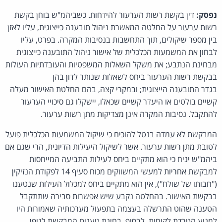
נפסק:
דין בקשת רשות הערעור להידחות. כשביהמ"ש בוחן בקשת
רשות ערעור על החלטה המאשרת ניהול תובענה כייצוגית, עליו לאזן
בין מספר שיקולים, תוך התחשבות בנסיבות המקרה. בפרט, עליו
לבחון את המשמעות הכלכלית של אישור ניהול התובענה כייצוגית
מבחינת הנתבע; את משקל השאלות המשפטיות והעובדתיות העולות
בבקשת רשות הערעור ביחס לשאלות שנותר לדון בהן
בגדר התובענה הייצוגית; ובמקרי קצה, בהם החלטת האישור מעלה
קשיים בולטים או היעדר קשיים שכאלו, יישקלו גם סיכויי הערעור
להתקבל. נסיבות המקרה אינן מצדיקות מתן רשות ערעור.
המבקשת לא עמדה בנטל להוכיח כי שיקול המשמעות הכלכלית פועל
לטובת מתן רשות ערעור. אשר לשיקול היעילות הדיונית, הרי שגם אם
ביהמ"ש יניח כי הוא מתקיים ביחס לעילות התביעה המייחסות
למבקשת אחריות למעשי המשווקים מכוח סעיף 14 לפקודת הנזיקין
("חבותו של שולח"), אין הוא מתקיים ביחס למכלול העילות שנטענו
בבקשת האישור. בהחלטה נקבע שיש אפשרות סבירה שתתקבל
הטענה שהוט התרשלה בעצמה בתפעול מערכותיה שאמורות היו
למנוע הטרדת לקוחות. לבסוף, בחינת טענות המבקשת לגופן,