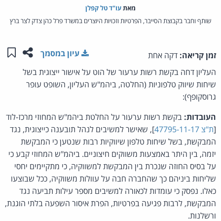
מאת‏
עו"ד טל קפלן
שותף וחבר בקבוצת הסייבר, הפרטיות וזכויות היוצרים במשרד פרל כהן צדק לצר ברץ
שתפו ע
שמו
עיון במסמך
זמן קריאה:
דקה אחת
העליון דחה בקשת רשות ערעור של הוט על אישור ייצוגית בשל
שיחות שיווק טלפוניות (החלטה, ביהמ"ש העליון, השופט עופר
גרוסקופף):
העובדות:
בקשת רשות ערעור על החלטת ביהמ"ש המחוזי מרכז-לוד
[
ת"צ 47795-11-17
], שאישר למשיבים לנהל תובענה כייצוגית, נגד
המבקשת, בשל שיחות טלפון שיווקיות רבות שנטען כי המבקשת
יזמה, בין היתר באמצעות משווקים חיצוניים. ביהמ"ש המחוזי קבע כי
על בסיס החוזה שנכרת בין המבקשת למשווקיה, כי מתקיימים יחסי
שליחות ביניהם כך שהחברה חבה על עוולות משווקיה, ככל שבוצעו
כאלו. נפסק כי עומדות לכאורה למשיבים מספר עילות תביעה נגד
המבקשת, לרבות פגיעה בפרטיות, הפרת איסור השפעה בלתי הוגנת,
ורשלנות.