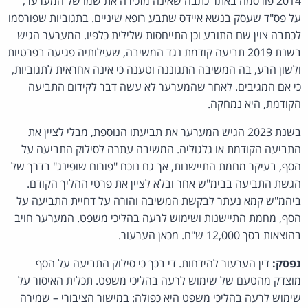
2014 פורסמה באתר כתבה שאינה מזכירה את שמו של המערער,
על פס"ד שעסק בנשא איידס שתבע רופא שיניים. בתגוביות שפורסמו
לכתבה צוין שם התובע וכן התייחסות שלילית כלפיו. המערער הגיש
בשנת 2019 תביעה קודמת נגד המשיבה, שעילותיה פגיעה בפרטיות
ולשון הרע, בה המשיבה התגוננה וטענה כי אינה אחראית לתגוביות,
כי אם המגיבים. לאחר שהמערער לא עשה דבר לקידום התביעה
הקודמת, היא נמחקה.
בשנת 2023 הגיש המערער את תביעתו הנוספת, מבלי לציין את
התביעה הקודמת או גלגוליה. המשיבה עתרה לסילוק התביעה על
הסף, בעיקר מחמת התיישנות, אך גם נוכח "פורום שופינג" בדרך של
הגשת התביעה בבימ"ש אחר ובלא לציין את פרטי ההליך הקודם.
ביהמ"ש קמא נעתר לבקשת המשיבה והורה על דחיית התביעה על
הסף, מחמת התיישנות ושימוש לרעה בהליכי משפט. המערער חויב
בהוצאות בסך 12,000 ש"ח. מכאן הערעור.
נפסק:
דין הערעור להידחות. די בכך כי סילוק התביעה על הסף
מוצדק מהטעם של שימוש לרעה בהליכי משפט. תכלית האיסור על
שימוש לרעה בהליכי משפט היא כפולה: במישור הציבורי – שמירה