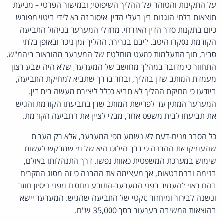
על התקינות והטוהר של ההליך השיפוטי; ובמישור הפרטי – מניעת
תוצאות בלתי הוגנות בין בעלי הדין. איסור זה בא לידי ביטוי מפורש
כיום בתקנות סדר הדין האזרחי. מחדלי המערער בניהול התביעה
הקודמת נסקרו היטב. ליבם בגרירת ההליך זמן ניכר ובאופן בלתי
סביר, תוך התעלמות כמעט מוחלטת של המערער מהוראות ביהמ"ש.
התחוור כי מדובר במהלך מחושב של המערער, שלא היה שבע רצון
מעמדת המותב שדן בהליך, ובחר בדרך שתביא למחיקת התביעה,
ביודעו כי מחיקת ההליך לא תביא ככלל ליצירת מעשה בית דין.
המערער המתין עד לפרישת המותב שדן בתביעתו הקודמת והגיש
את תביעתו לבית משפט אחר, מבלי לציין את התביעה הקודמת.
כל הסבר מניח-דעת לא נשמע מפי המערער, אלא רק הערות
שהעמיקו את ההבנה כי דרך הילוכו היא של מי שמבקש לעשות
שימוש במערכת המשפטית כאוות נפשו. דרך התנהלותו באולם,
בנימה ובהתבטאות, אך מעצימה את ההבנה כי זה מסוג המקרים
בהם ראוי להעמיד בפני המערער-התובע מחסום מפני ניסיון חוזר
ונשנה לבירור ומיחזור טקטי של התביעה שהגיש. המערער יישא
בהוצאות המשיבה בערעור בסך 35,000 ש"ח.