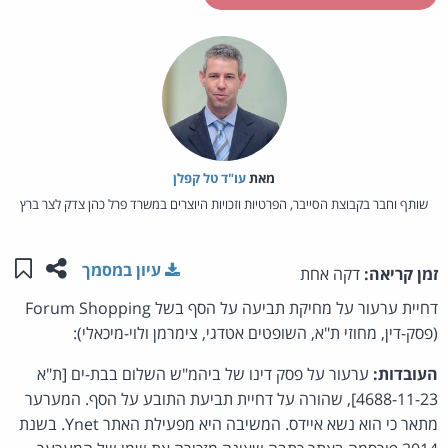
מאת‏
עו"ד טל קפלן
שותף וחבר בקבוצת הסייבר, הפרטיות וזכויות היוצרים במשרד פרל כהן צדק לצר ברץ
שתפו ע
שמו
עיון במסמך
זמן קריאה:
דקה אחת
דחיית ערעור על מחיקת תביעה על הסף בשל Forum Shopping
(פסק-דין, מחוזי ת"א, השופטים אטדגי, צימרמן ולוי-מיכאלי):
העובדות:
ערעור על פסק דינו של ביהמ"ש השלום בבת-ים [ת"א
4688-11-23], שהורה על דחיית תביעת התובע על הסף. המערער
מתאר כי הוא נשא איידס. המשיבה היא מפעילת האתר Ynet. בשנת