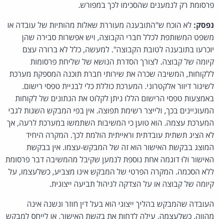
פרסומת רק לנמענים שהסכימו לכך במפורש.
נפסק:
לא הוכח ש"התובענה מעוררת שאלות מהותיות של עובדה או
משפט המשותפת לכלל חברי הקבוצה, ויש אפשרות סבירה שהן
יוכרעו בתובענה לטובת הקבוצה". למעשה, כלל לא ברורה עצם
קיומה של קבוצה. לצורך הסדרת הנושא של שליחת פרסומות
ללקוחות, המשיבה שכרה את שירותי חברת תוכנה המספקת מערכת
לשיגור דיוור אלקטרוני. המערכת כוללת כלי לבניית טפסי רישום.
באמצעות טפסי הרישום הללו ניתן לקלוט את הנתונים של לקוחות
המעוניינים בכך, ולייצר רשימת תפוצה. אין בפי המבקש השגות לגבי
המערכת עצמה. הוא טוען כי המשיבות השתמשו במערכת לרעה, אך
לא הציג תשתית עובדתית וראייתית הולמת לכך. המקרה היחיד
המוצג בבקשת האישור הוא זה של המבקש-עצמו. אין בבקשת
האישור ולוּ דוגמה אחת נוספת לנמען שקיבל מהמשיבה דבר פרסומת
ללא הסכמה. המקרה הפרטי של המבקש אינו מצביע, כשלעצמו, על
קיומה של קבוצה או על הצדקה לניהול תביעה ייצוגית.
העובדה שהמבקש בהליך ייצוגי הוא בעל דין חוזר ונשנה אינה
מהווה, כשלעצמה, עילה לדחות את בקשת האישור, או לייחס למבקש