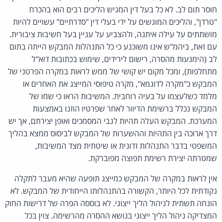
חוסר תום לב. לא כל בעל דין המגיש הליכים רבים הוא בהכרח
"טרדן", והליכים המוגשים על ידי בעלי דין "סדרתיים" עשויים להיות
מושתתים על עילה איתנה, ולהצביע על עניין בעל חשיבות ציבורית.
עם זאת, ביהמ"ש אינו משוכנע כי כל התנהלות המבקש הייתה בתום
לב (הימנעות מהסרה, רישום לירידים, שימוש בכתובות דוא"ל
מתחלפות), ומכל מקום יש קושי של ממש לראות במקרה הפרטני של
המבקש כ"מקרה לדוגמא", מקרה טיפוסי המייצג את האחרים או
מלמד כשלעצמו על בעיה רוחבית. המשיבות הראו כי שמו של
המבקש נכלל ברשימת הדיוור לאחר שפרטיו הוזנו באמצעות
המערכת. המבקש העלה תהיות לגבי המסמכים ואופן יצירתם, אך יש
דרך ארוכה בין התהיות וההשערות של המבקש לביסוס ממצא בהליך
המשפטי בדבר התנהלות זדונית או שיטתית מצד המשיבות,
שמטרתה יצירת רשימת תפוצה מפוברקת.
אין לראות במקרה של המבקש כמייצג תופעה שהיא מעבר לתקלה
נקודתית לכל היותר, הקשורה בהתנהלותו הייחודית של המבקש. לא
הונחה תשתית לניהול הליך ייצוגי. לא בוססה הפרה של דרישות החוק
המצדיקה ניהול הליך ייצוגי בנושא ההסרה מהרשימה. צוין בכל