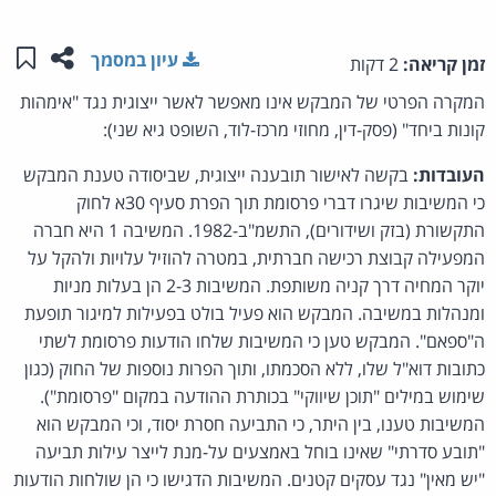
שתפו ע
שמו
עיון במסמך
זמן קריאה:
2 דקות
המקרה הפרטי של המבקש אינו מאפשר לאשר ייצוגית נגד "אימהות
קונות ביחד" (פסק-דין, מחוזי מרכז-לוד, השופט גיא שני):
העובדות:
בקשה לאישור תובענה ייצוגית, שביסודה טענת המבקש
כי המשיבות שיגרו דברי פרסומת תוך הפרת סעיף 30א לחוק
התקשורת (בזק ושידורים), התשמ"ב-1982. המשיבה 1 היא חברה
המפעילה קבוצת רכישה חברתית, במטרה להוזיל עלויות ולהקל על
יוקר המחיה דרך קניה משותפת. המשיבות 2-3 הן בעלות מניות
ומנהלות במשיבה. המבקש הוא פעיל בולט בפעילות למיגור תופעת
ה"ספאם". המבקש טען כי המשיבות שלחו הודעות פרסומת לשתי
כתובות דוא"ל שלו, ללא הסכמתו, ותוך הפרות נוספות של החוק (כגון
שימוש במילים "תוכן שיווקי" בכותרת ההודעה במקום "פרסומת").
המשיבות טענו, בין היתר, כי התביעה חסרת יסוד, וכי המבקש הוא
"תובע סדרתי" שאינו בוחל באמצעים על-מנת לייצר עילות תביעה
"יש מאין" נגד עסקים קטנים. המשיבות הדגישו כי הן שולחות הודעות