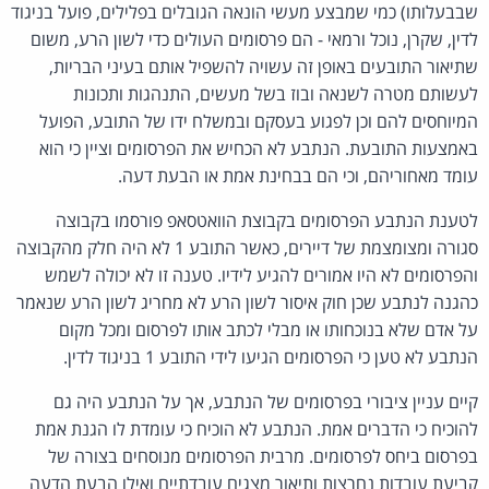
שבבעלותו) כמי שמבצע מעשי הונאה הגובלים בפלילים, פועל בניגוד
לדין, שקרן, נוכל ורמאי - הם פרסומים העולים כדי לשון הרע, משום
שתיאור התובעים באופן זה עשויה להשפיל אותם בעיני הבריות,
לעשותם מטרה לשנאה ובוז בשל מעשים, התנהגות ותכונות
המיוחסים להם וכן לפגוע בעסקם ובמשלח ידו של התובע, הפועל
באמצעות התובעת. הנתבע לא הכחיש את הפרסומים וציין כי הוא
עומד מאחוריהם, וכי הם בבחינת אמת או הבעת דעה.
לטענת הנתבע הפרסומים בקבוצת הוואטסאפ פורסמו בקבוצה
סגורה ומצומצמת של דיירים, כאשר התובע 1 לא היה חלק מהקבוצה
והפרסומים לא היו אמורים להגיע לידיו. טענה זו לא יכולה לשמש
כהגנה לנתבע שכן חוק איסור לשון הרע לא מחריג לשון הרע שנאמר
על אדם שלא בנוכחותו או מבלי לכתב אותו לפרסום ומכל מקום
הנתבע לא טען כי הפרסומים הגיעו לידי התובע 1 בניגוד לדין.
קיים עניין ציבורי בפרסומים של הנתבע, אך על הנתבע היה גם
להוכיח כי הדברים אמת. הנתבע לא הוכיח כי עומדת לו הגנת אמת
בפרסום ביחס לפרסומים. מרבית הפרסומים מנוסחים בצורה של
קביעת עובדות נחרצות ותיאור מצגים עובדתיים ואילו הבעת הדעה