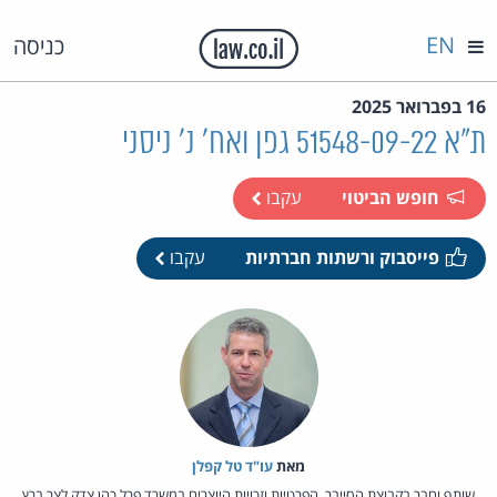
EN
כניסה
16 בפברואר 2025
ת"א 51548-09-22 גפן ואח' נ' ניסני
חופש הביטוי
עקבו
פייסבוק ורשתות חברתיות
עקבו
מאת‏
עו"ד טל קפלן
שותף וחבר בקבוצת הסייבר, הפרטיות וזכויות היוצרים במשרד פרל כהן צדק לצר ברץ