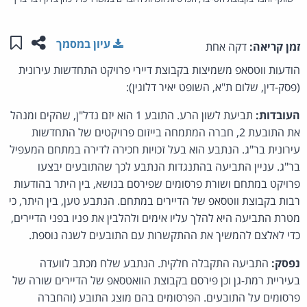
שתפו ע
שמו
עיון במסמך
זמן קריאה:
דקה אחת
הודעות ווטסאפ משמיצות בקבוצת דיירי פרויקט התחדשות עירונית
(פסק-דין, שלום ת"א, השופט יאיר דלוגין):
העובדות:
תביעת לשון הרע. התובע 1 הוא יזם נדל"ן, שהקים ומנהל
את התובעת 2, חברה המתמחה בייזום פרויקטים של התחדשות
עירונית בר"ג. הנתבע הוא בעל זכויות חכירה לדירה במתחם המעפיל
בר"ג. עניין התביעה בהתנגדות הנתבע לכך שהתובעים יבצעו
פרויקט במתחם ושורת פרסומים שפירסם בנושא, בין היתר בהודעות
רבות בקבוצת ווטסאפ של הדיירים במתחם. הנתבע טען, בין היתר, כי
מטרת התביעה היא להלך עליו אימים ולהלבין את פניו בפני הדיירים,
כדי לאלצם להמשיך את ההתקשרות עם התובעים לשנה נוספת.
נפסק:
התביעה התקבלה חלקית. הנתבע שלח מכתב לוועדה
בעיריית רמת-גן וכן פירסם בקבוצת הוואטסאפ של הדיירים שורה של
פרסומים על התובעים. הפרסומים בהם מוצג התובע (והחברה