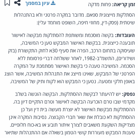
שתפו ע
שמו
עיון במסמך
זמן קריאה:
פחות מדקה
הסתלקות מייצוגית ספאם. מדובר במקרה פרטני ולא בהתנהלות
שיטתית (פסק-דין, מחוזי חיפה, השופט מוחמד עלי):
העובדות:
בקשה מוסכמת ומשותפת להסתלקות מבקשה לאישור
תובענה כייצוגית. בבקשת האישור המבקש טען כי המשיבה,
שעיסוקה בתחום הרכב, הפרה את סעיף 30א לחוק התקשורת (בזק
ושידורים), התשמ"ב-1982, לאחר ששלחה דברי פרסומת ללא
הסכמה. המשיבה טענה כי בקשת האישור מסתמכת על המקרה
הפרטני של המבקש, שאינו מייצג את התנהלות המשיבה, אשר הוצג
באופן חלקי ומטעה. נטען כי המבקש הוא לקוח ותיק של המשיבה.
נפסק:
יש להיעתר לבקשת ההסתלקות. הבקשה הוגשה בשלב
מקדמי שבו טרם הוכרעה הבקשה לאישור וטרם התקיים דיון בה.
ההסתלקות מבקשת האישור לא יוצרת מעשה בית דין ועל כן
ההסתלקות לא כובלת את שאר חברי הקבוצה. נסיבות המקרה אינן
מצדיקות השקעת משאבים לצורך איתור תובע או בא-כוח חלופיים.
טענות המבקש מעוררות קושי הטמון בשאלה אם ההתנהלות שתיאר