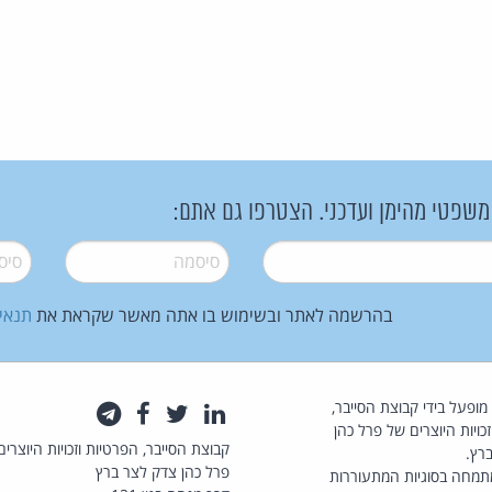
 משפטי מהימן ועדכני. הצטרפו גם אתם:
סיסמה
*
סיסמה
בהרשמה לאתר ובשימוש בו אתה מאשר שקראת את
תנאי
law.co.il מופעל בידי קבוצת הסייבר,
לינקדאין
טוויטר
פייסבוק
טלגרם
כויות היוצרים של פרל כהן
קבוצת הסייבר, הפרטיות וזכויות היוצרים
רץ.
פרל כהן צדק לצר ברץ
תמחה בסוגיות המתעוררות