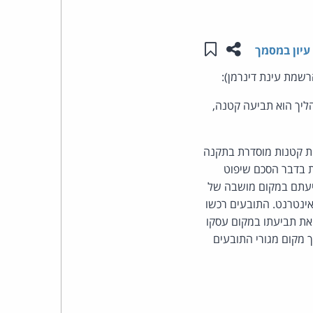
העומד
שתפו עמוד זה
שמור ב"תכנים שלי"
עיון במסמך
בראש
שמת עינת דינרמן):
קבוצת
יך הוא תביעה קטנה,
האינטרנט,
ת קטנות מוסדרת בתקנה
הסייבר
 וכל את טענת הנתבעת בדבר הסכם שיפוט
ביעתם במקום מושבה של
וזכויות
 סחר ברשת האינטרנט. התובעים רכשו
את תביעתו במקום עסקו
היוצרים
מקום מגורי התובעים
של
פרל