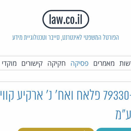
הפורטל המשפטי לאינטרנט, סייבר וטכנולוגיית מידע
שות
מאמרים
פסיקה
חקיקה
קישורים
מוקדי 
ת"ק 79330-07-24 פלאח ואח' נ' ארקיע 
ע"מ