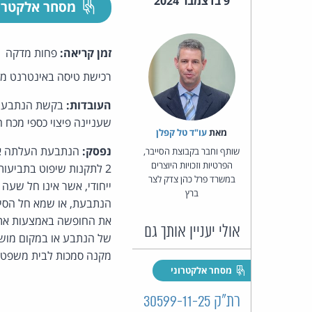
9 בדצמבר 2024
מסחר אלקטרו
זמן קריאה:
פחות מדקה
רכישת טיסה באינטרנט מק
העובדות:
בקשת הנתבעת ל
שעניינה פיצוי כספי מכח 
מאת‏
עו"ד טל קפלן
נפסק:
הנתבעת העלתה את 
שותף וחבר בקבוצת הסייבר,
הפרטיות וזכויות היוצרים
במשרד פרל כהן צדק לצר
ייחודי, אשר אינו חל שע
ברץ
את החופשה באמצעות אתר 
אולי יעניין אותך גם
של הנתבע או במקום מושב
מקנה סמכות לבית משפט 
מסחר אלקטרוני
רת"ק 30599-11-25