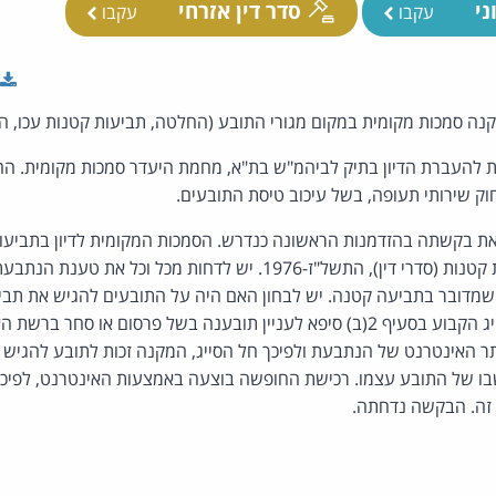
ני
סדר דין אזרחי
עקבו
עקבו
נה סמכות מקומית במקום מגורי התובע (החלטה, תביעות קטנות עכו, הר
העברת הדיון בתיק לביהמ"ש בת"א, מחמת היעדר סמכות מקומית. ההל
חוק שירותי תעופה, בשל עיכוב טיסת התובעים.
בקשתה בהזדמנות הראשונה כנדרש. הסמכות המקומית לדיון בתביעו
2 לתקנות שיפוט בתביעות קטנות (סדרי דין), התשל"ז-1976. יש לדחות מכל
ה שמדובר בתביעה קטנה. יש לבחון האם היה על התובעים להגיש את ת
הנתבעת, או שמא חל הסייג הקבוע בסעיף 2(ב) סיפא לעניין תובענה בשל פרסום או
האינטרנט של הנתבעת ולפיכך חל הסייג, המקנה זכות לתובע להגיש 
ו של התובע עצמו. רכישת החופשה בוצעה באמצעות האינטרנט, לפיכך 
זה. הבקשה נדחתה.