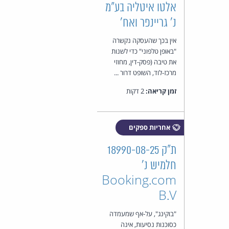
אלטו איטליה בע"מ
נ' גריינפר ואח'
אין בכך שהעסקה נקשרה
"באופן טלפוני" כדי לשנות
את טיבה (פסק-דין, מחוזי
מרכז-לוד, השופט דרור ...
זמן קריאה:
2 דקות
אחריות ספקים
ת"ק 18990-08-25
חלמיש נ'
Booking.com
B.V
"בוקינג", על-אף שמעמדה
כסוכנות נסיעות, אינה