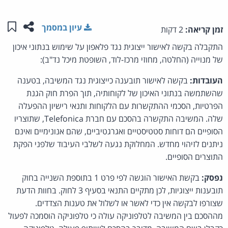
שתפו ע
שמו
עיון במסמך
זמן קריאה:
2 דקות
התקבלה בקשה לאישור ייצוגית נגד פלאפון על שימוש בנתוני איכון
של מנוייה (החלטה, מחוזי מרכז-לוד, השופטת מיכל נד"ב):
העובדות:
בקשה לאישור תובענה כייצוגית נגד המשיבה, בטענה
שהשתמשה בנתוני האיכון של לקוחותיה, תוך הפרת חוק הגנת
הפרטיות, הסכמי ההתקשרות עם הלקוחות ותנאי רישיון ההפעלה
שלה. המשיבה התקשרה בהסכם עם חברת Telefonica, שתוצריו
הסופיים הם דוחות סטטיסטיים ואגרגטיביים, שהם אנונימיים ואינם
ניתנים לזיהוי מחדש. המחלוקת נגעה לשלבי העיבוד שלפני הפקת
התוצרים הסופיים.
נפסק:
בקשת האישור הוגשה לפי פרט 1 בתוספת השנייה בחוק
תובענות ייצוגיות, לכן מתקיים התנאי בסעיף 3 לחוק. בחוות הדעת
שצורפו לבקשה אין כדי לאשר או לשלול את טענות הצדדים.
מההסכם בין המשיבה לטלפוניקה עולה כי טלפוניקה הוסמכה לפעול