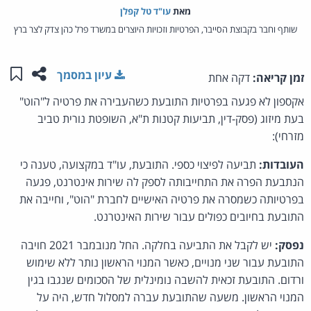
מאת‏
עו"ד טל קפלן
שותף וחבר בקבוצת הסייבר, הפרטיות וזכויות היוצרים במשרד פרל כהן צדק לצר ברץ
שתפו ע
שמו
עיון במסמך
זמן קריאה:
דקה אחת
אקספון לא פגעה בפרטיות התובעת כשהעבירה את פרטיה ל"הוט"
בעת מיזוג (פסק-דין, תביעות קטנות ת"א, השופטת נורית טביב
מזרחי):
העובדות:
תביעה לפיצוי כספי. התובעת, עו"ד במקצועה, טענה כי
הנתבעת הפרה את התחייבותה לספק לה שירות אינטרנט, פגעה
בפרטיותה כשמסרה את פרטיה האישיים לחברת "הוט", וחייבה את
התובעת בחיובים כפולים עבור שירות האינטרנט.
נפסק:
יש לקבל את התביעה בחלקה. החל מנובמבר 2021 חויבה
התובעת עבור שני מנויים, כאשר המנוי הראשון נותר ללא שימוש
ורדום. התובעת זכאית להשבה נומינלית של הסכומים שנגבו בגין
המנוי הראשון. משעה שהתובעת עברה למסלול חדש, היה על