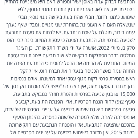
הנתבעת לבדוק עמה באופן ישיר ומפורש האם היא מעוניינת להחזיק
בשני מנויים, אם לאו. האחריות בגין הותרת המנוי הנוסף, ללא
שימוש, כ'מנוי רדום', מבלי שהתובעת ביקשה מנוי נוסף, מבלי
שנשאלה האם היא מעוניינת בהותרת שני מנויים, ומבלי שאף נערך
עמה בירור, מוטלת על שכם הנתבעת. יש לדחות את טענת התובעת
לפגיעה בפרטיותה. הנתבעת הציגה כי עסקת המיזוג בינה לבין הוט
טלקום, מיולי 2022, אושרה על ידי משרד התקשורת, וכן הציגה
החלטה בדבר הסתלקות מבקשה לאישור תביעה ייצוגית נגד עסקת
המיזוג. התובעת לא הרימה את הנטל להוכיח כי הנתבעת הפרה את
החוזה עמה כאשר הכניסה בנעליה את חברת הוט. אין להקל
ראש במסירת פרטי לקוח מגוף עסקי אחד למשנהו, אולם בנסיבות
בהן מדובר בעסקת מיזוג, אין הצדקה ל"פיצוי ללא הוכחת נזק בסך של
15,000 ₪ בגין פגיעה בפרטיות והפרת חוזה" כמבוקש בתביעה.
סעיף 2(9) לחוק הגנת הפרטיות, אליו הפנתה התובעת, קובע כי
פגיעה בפרטיות היא גם שימוש בידיעה על ענייניו הפרטיים של אדם,
או מסירתה לאחר, שלא למטרה שלשמה נמסרה. בהינתן הסעיף
בהסכם שהציגה הנתבעת, אליו הופנתה הנתבעת עם התקשרותה
בשנת 2015, אין מדובר בשימוש בידיעה על ענייניה הפרטיים של