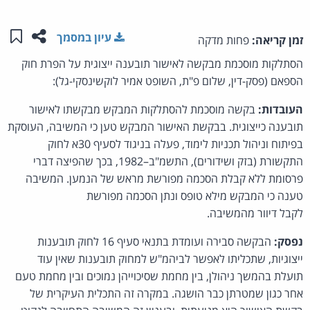
שתפו ע
שמו
עיון במסמך
זמן קריאה:
פחות מדקה
הסתלקות מוסכמת מבקשה לאישור תובענה ייצוגית על הפרת חוק
הספאם (פסק-דין, שלום פ"ת, השופט אמיר לוקשינסקי-גל):
העובדות:
בקשה מוסכמת להסתלקות המבקש מבקשתו לאישור
תובענה כייצוגית. בבקשת האישור המבקש טען כי המשיבה, העוסקת
בפיתוח וניהול תכניות לימוד, פעלה בניגוד לסעיף 30א לחוק
התקשורת (בזק ושידורים), התשמ"ב–1982, בכך שהפיצה דברי
פרסומת ללא קבלת הסכמה מפורשת מראש של הנמען. המשיבה
טענה כי המבקש מילא טופס ונתן הסכמה מפורשת
לקבל דיוור מהמשיבה.
נפסק:
הבקשה סבירה ועומדת בתנאי סעיף 16 לחוק תובענות
ייצוגיות, שתכליתו לאפשר לביהמ"ש למחוק תובענות שאין עוד
תועלת בהמשך ניהולן, בין מחמת שסיכוייהן נמוכים ובין מחמת טעם
אחר כגון שמטרתן כבר הושגה. במקרה זה התכלית העיקרית של