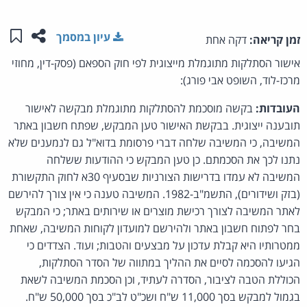
שתפו ע
שמו
עיון במסמך
זמן קריאה:
דקה אחת
אישור הסתלקות מתוגמלת מייצוגית לפי חוק הספאם (פסק-דין, מחוזי
מרכז-לוד, השופט אבי פורג):
העובדות:
בקשה מוסכמת להסתלקות מתוגמלת מבקשה לאישור
תובענה ייצוגית. בבקשת האישור טען המבקש, שפתח חשבון באתר
המשיבה, כי המשיבה שלחה דברי פרסומת בדוא"ל גם לנמענים שלא
נתנו לכך את הסכמתם. כן טען המבקש כי ההודעות ששלחה
המשיבה לא עמדו בדרישות הצורניות שבסעיף 30א לחוק התקשורת
(בזק ושידורים), התשמ"ב-1982. המשיבה טענה כי אין צורך להירשם
לאתר המשיבה לצורך רכישת מוצרים או שירותים באתר; כי המבקש
בחר לפתוח חשבון באתר ולהירשם למועדון לקוחות המשיבה, שאחת
ממטרותיו היא קבלת עדכון על מבצעים והטבות; ועוד. הצדדים כי
הגיעו להסכמה לסיים את ההליך במתווה של הסדר הסתלקות,
הכוללת הטבה לציבור, הסדרה לעתיד, וכן הסכמת המשיבה לשאת
בגמול למבקש בסך 11,000 ש"ח ושכ"ט לב"כ בסך 50,000 ש"ח.