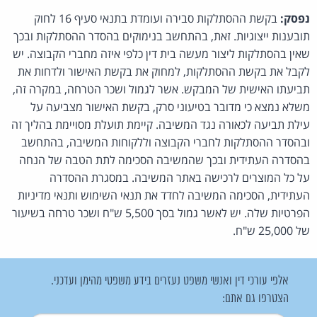
נפסק:
בקשת ההסתלקות סבירה ועומדת בתנאי סעיף 16 לחוק
תובענות ייצוגיות. זאת, בהתחשב בנימוקים בהסדר ההסתלקות ובכך
שאין בהסתלקות ליצור מעשה בית דין כלפי איזה מחברי הקבוצה. יש
לקבל את בקשת ההסתלקות, למחוק את בקשת האישור ולדחות את
תביעתו האישית של המבקש. אשר לגמול ושכר הטרחה, במקרה זה,
משלא נמצא כי מדובר בטיעוני סרק, בקשת האישור מצביעה על
עילת תביעה לכאורה נגד המשיבה. קיימת תועלת מסויימת בהליך זה
ובהסדר ההסתלקות לחברי הקבוצה וללקוחות המשיבה, בהתחשב
בהסדרה העתידית ובכך שהמשיבה הסכימה לתת הטבה של הנחה
על כל המוצרים לרכישה באתר המשיבה. במסגרת ההסדרה
העתידית, הסכימה המשיבה לחדד את תנאי השימוש ותנאי מדיניות
הפרטיות שלה. יש לאשר גמול בסך 5,500 ש"ח ושכר טרחה בשיעור
של 25,000 ש"ח.
אלפי עורכי דין ואנשי משפט נעזרים בידע משפטי מהימן ועדכני.
הצטרפו גם אתם: